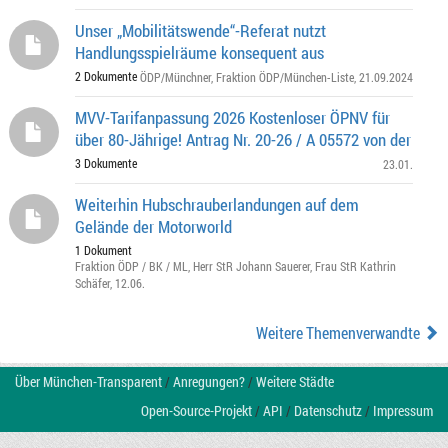
Unser „Mobilitätswende“-Referat nutzt
Handlungsspielräume konsequent aus
2 Dokumente
ÖDP/Münchner
,
Fraktion ÖDP/München-Liste
, 21.09.2024
MVV-Tarifanpassung 2026 Kostenloser ÖPNV für
über 80-Jährige! Antrag Nr. 20-26 / A 05572 von der
3 Dokumente
23.01.
Weiterhin Hubschrauberlandungen auf dem
Gelände der Motorworld
1 Dokument
Fraktion ÖDP / BK / ML
,
Herr StR Johann Sauerer
,
Frau StR Kathrin
Schäfer
, 12.06.
Weitere Themenverwandte
Über München-Transparent
/
Anregungen?
/
Weitere Städte
Open-Source-Projekt
/
API
/
Datenschutz
/
Impressum