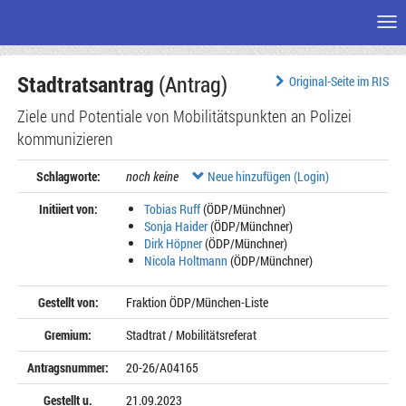
Me
Zum
Stadtratsantrag
(Antrag)
Seiteninhalt
Original-Seite im RIS
Ziele und Potentiale von Mobilitätspunkten an Polizei
kommunizieren
Schlagworte:
noch keine
Neue hinzufügen (Login)
Initiiert von:
Tobias Ruff
(ÖDP/Münchner)
Sonja Haider
(ÖDP/Münchner)
Dirk Höpner
(ÖDP/Münchner)
Nicola Holtmann
(ÖDP/Münchner)
Gestellt von:
Fraktion ÖDP/München-Liste
Gremium:
Stadtrat / Mobilitätsreferat
Antragsnummer:
20-26/A04165
Gestellt u.
21.09.2023