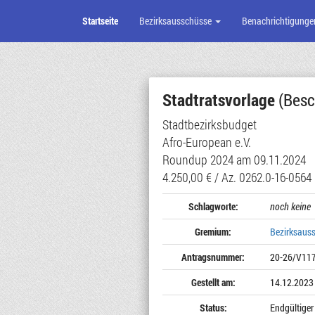
Startseite
Bezirksausschüsse
Benachrichtigunge
Zum
Seiteninhalt
Stadtratsvorlage
(Besc
Stadtbezirksbudget
Afro-European e.V.
Roundup 2024 am 09.11.2024
4.250,00 € / Az. 0262.0-16-0564
Schlagworte:
noch keine
Gremium:
Bezirksaus
Antragsnummer:
20-26/V11
Gestellt am:
14.12.2023
Status:
Endgültiger