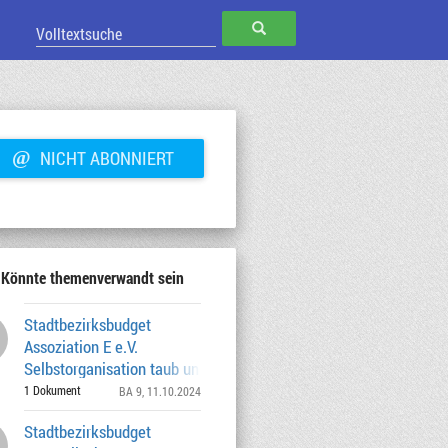
SUCHEN
@
NICHT ABONNIERT
Könnte themenverwandt sein
Stadtbezirksbudget
Assoziation E e.V.
Selbstorganisation taub und hörend,
Veranstaltung am 09.11.
1 Dokument
BA 9
, 11.10.2024
Stadtbezirksbudget