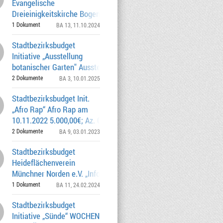
Evangelische
Dreieinigkeitskirche Bogenhausen
Gedenkfeier BA 13 in der Dreiein
1 Dokument
BA 13
, 11.10.2024
Stadtbezirksbudget
Initiative „Ausstellung
botanischer Garten" Ausstellung
"+/_schauen“ vom 27.01
2 Dokumente
BA 3
, 10.01.2025
Stadtbezirksbudget Init.
„Afro Rap“ Afro Rap am
10.11.2022 5.000,00€; Az. 0262.0-9-0601
2 Dokumente
BA 9
, 03.01.2023
Stadtbezirksbudget
Heideflächenverein
Münchner Norden e.V. „Info-
Postwurfsendung: Beginn der sens
1 Dokument
BA 11
, 24.02.2024
Stadtbezirksbudget
Initiative „Sünde“ WOCHEN