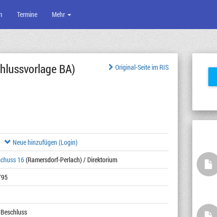
n
Termine
Mehr
hlussvorlage BA)
Original-Seite im RIS
Neue hinzufügen (Login)
schuss 16
(Ramersdorf-Perlach) / Direktorium
795
 Beschluss