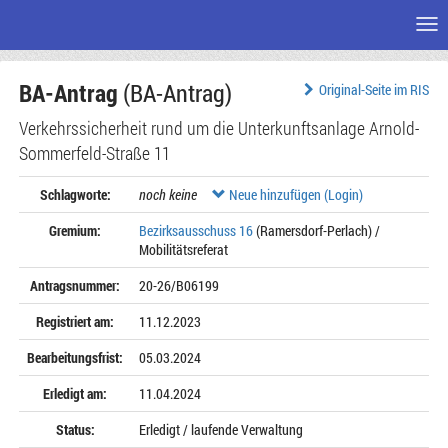
Me
Zum
BA-Antrag
(BA-Antrag)
Seiteninhalt
Original-Seite im RIS
Verkehrssicherheit rund um die Unterkunftsanlage Arnold-
Sommerfeld-Straße 11
Schlagworte:
noch keine
Neue hinzufügen (Login)
Gremium:
Bezirksausschuss 16
(Ramersdorf-Perlach) /
Mobilitätsreferat
Antragsnummer:
20-26/B06199
Registriert am:
11.12.2023
Bearbeitungsfrist:
05.03.2024
Erledigt am:
11.04.2024
Status:
Erledigt / laufende Verwaltung