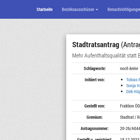
Startseite
Bezirksausschüsse
Benachrichtigunge
Zum
Seiteninhalt
Stadtratsantrag
(Antra
Mehr Aufenthaltsqualität statt 
Schlagworte:
noch keine
Initiiert von:
Tobias 
Sonja H
Dirk Hö
Gestellt von:
Fraktion Ö
Gremium:
Stadtrat / R
Antragsnummer:
20-26/A04
Gestellt u. registriert:
18.12.2023