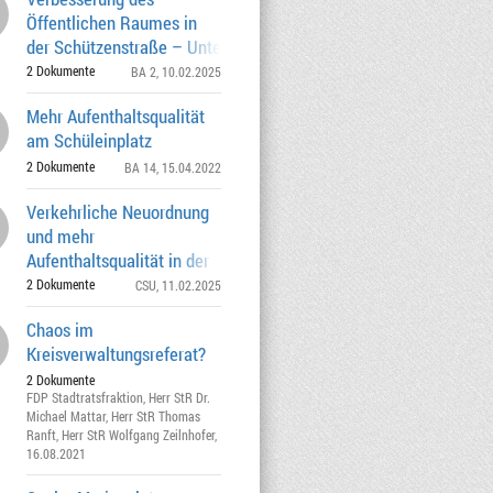
Öffentlichen Raumes in
der Schützenstraße – Unterstützung des
Einzelhandels; In
2 Dokumente
BA 2
, 10.02.2025
Mehr Aufenthaltsqualität
am Schüleinplatz
2 Dokumente
BA 14
, 15.04.2022
Verkehrliche Neuordnung
und mehr
Aufenthaltsqualität in der
Prielmayerstraße
2 Dokumente
CSU
, 11.02.2025
Chaos im
Kreisverwaltungsreferat?
2 Dokumente
FDP Stadtratsfraktion
,
Herr StR Dr.
Michael Mattar
,
Herr StR Thomas
Ranft
,
Herr StR Wolfgang Zeilnhofer
,
16.08.2021