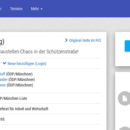
n
Termine
Mehr
g)
Original-Seite im RIS
Baustellen-Chaos in der Schützenstraße!
Neue hinzufügen (Login)
Ruff
(ÖDP/Münchner)
aider
(ÖDP/Münchner)
pner
(ÖDP/Münchner)
DP/München-Liste
eferat für Arbeit und Wirtschaft
495