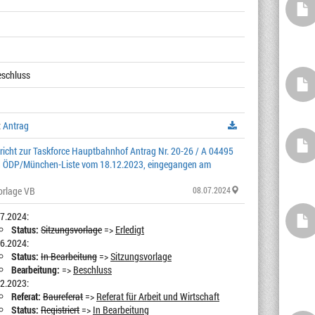
Beschluss
:
Antrag
icht zur Taskforce Hauptbahnhof Antrag Nr. 20-26 / A 04495
on ÖDP/München-Liste vom 18.12.2023, eingegangen am
orlage VB
08.07.2024
7.2024:
Status:
Sitzungsvorlage
=>
Erledigt
6.2024:
Status:
In Bearbeitung
=>
Sitzungsvorlage
Bearbeitung:
=>
Beschluss
2.2023:
Referat:
Baureferat
=>
Referat für Arbeit und Wirtschaft
Status:
Registriert
=>
In Bearbeitung