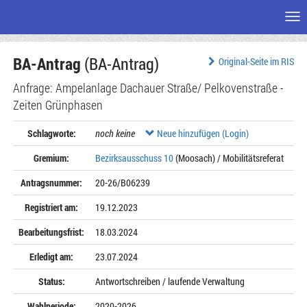
Me
Zum
BA-Antrag
(BA-Antrag)
Seiteninhalt
Original-Seite im RIS
Anfrage: Ampelanlage Dachauer Straße/ Pelkovenstraße -
Zeiten Grünphasen
Schlagworte:
noch keine
Neue hinzufügen (Login)
Gremium:
Bezirksausschuss 10
(Moosach) / Mobilitätsreferat
Antragsnummer:
20-26/B06239
Registriert am:
19.12.2023
Bearbeitungsfrist:
18.03.2024
Erledigt am:
23.07.2024
Status:
Antwortschreiben / laufende Verwaltung
Wahlperiode:
2020-2026