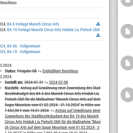
 Beschluss
024:
BA 6 Vorlage Munich Circus Arts
024:
BA 19 Vorlage Munich Circus Arts Heiduk Liu Pietsch GbR
024, BA 06 - Vollgremium
024, BA 19 - Vollgremium
3.2024:
Status:
Freigabe OB
=>
Endgültiger Beschluss
2.2024:
Gestellt am:
2024-01-31
=>
2024-02-08
Kurzinfo:
Antrag auf Gewährung einer Zuwendung des Stad
tbezirksbudget des BA 6 des Munich Circus Arts Heiduk Liu
Pietsch GbR für die Maßnahme “Munich Circus Arts auf dem
Sugar Mountain vom 01.02.2024 - 31.10.2024“ in Höhe von
7.653,00 € vom 18.01.2024.
=>
Antrag auf Gewährung einer
Zuwendung des Stadtbezirksbudget des BA 19 des Munich
Circus Arts Heiduk Liu Pietsch GbR für die Maßnahme “Muni
ch Circus Arts auf dem Sugar Mountain vom 01.02.2024 - 3
1.10.2024“ in Höhe von 7.653,00 € vom 18.01.2024.