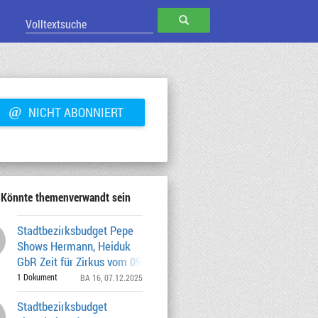
SUCHEN
@
NICHT ABONNIERT
Könnte themenverwandt sein
Stadtbezirksbudget Pepe
Shows Hermann, Heiduk
GbR Zeit für Zirkus vom 09. - 16.11.2025
10.000,00
1 Dokument
BA 16
, 07.12.2025
Stadtbezirksbudget