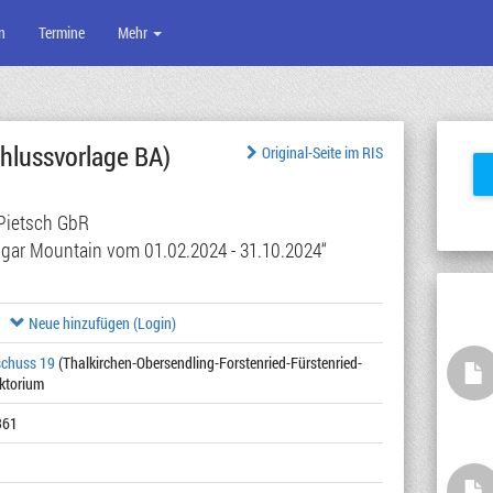
n
Termine
Mehr
hlussvorlage BA)
Original-Seite im RIS
 Pietsch GbR
ugar Mountain vom 01.02.2024 - 31.10.2024“
Neue hinzufügen (Login)
schuss 19
(Thalkirchen-Obersendling-Forstenried-Fürstenried-
ektorium
361