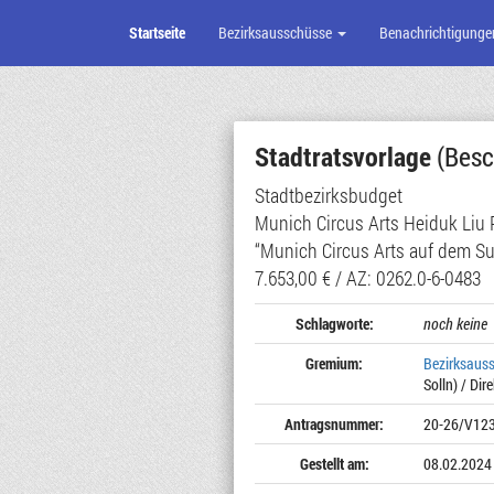
Startseite
Bezirksausschüsse
Benachrichtigunge
Zum
Seiteninhalt
Stadtratsvorlage
(Besc
Stadtbezirksbudget
Munich Circus Arts Heiduk Liu
“Munich Circus Arts auf dem S
7.653,00 € / AZ: 0262.0-6-0483
Schlagworte:
noch keine
Gremium:
Bezirksaus
Solln) / Dir
Antragsnummer:
20-26/V12
Gestellt am:
08.02.2024