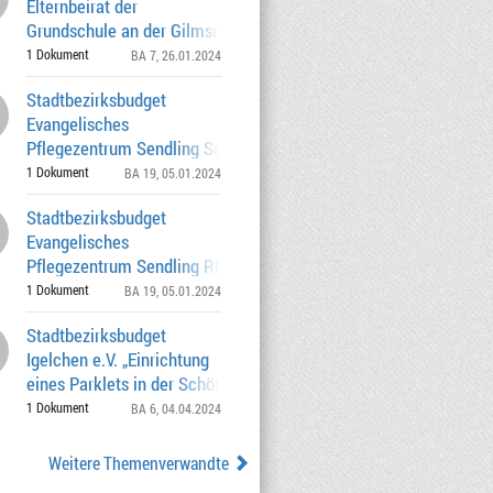
Elternbeirat der
Grundschule an der Gilmsraße 46 „Komm,
wir finden eine Lösung
1 Dokument
BA 7
, 26.01.2024
Stadtbezirksbudget
Evangelisches
Pflegezentrum Sendling Schlageronkel
vom 01.02.2024 -31.01.2025
1 Dokument
BA 19
, 05.01.2024
Stadtbezirksbudget
Evangelisches
Pflegezentrum Sendling Rhythmik vom
01.02.2024 -31.01.2025 1.62
1 Dokument
BA 19
, 05.01.2024
Stadtbezirksbudget
Igelchen e.V. „Einrichtung
eines Parklets in der Schöttlstraße vom
01.04.2024
1 Dokument
BA 6
, 04.04.2024
Weitere Themenverwandte