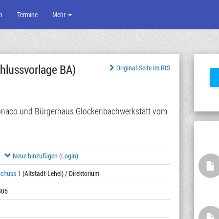
n
Termine
Mehr
hlussvorlage BA)
Original-Seite im RIS
Monaco und Bürgerhaus Glockenbachwerkstatt vom
Neue hinzufügen (Login)
schuss 1
(Altstadt-Lehel) / Direktorium
806