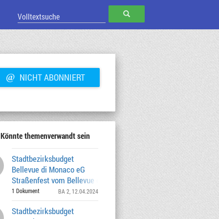
SUCHEN
@
NICHT ABONNIERT
Könnte themenverwandt sein
Stadtbezirksbudget
Bellevue di Monaco eG
Straßenfest vom Bellevue di Monaco und
Bürgerhaus Glocke
1 Dokument
BA 2
, 12.04.2024
Stadtbezirksbudget