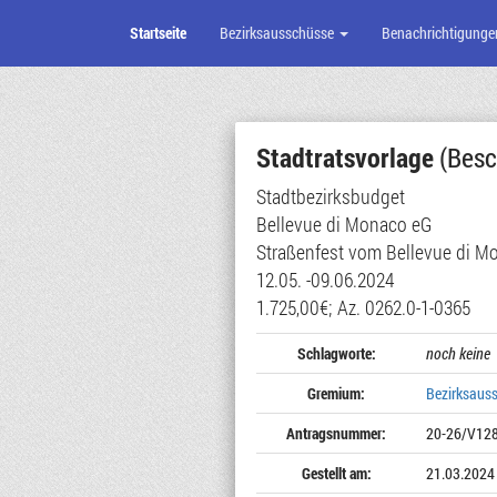
Startseite
Bezirksausschüsse
Benachrichtigunge
Zum
Seiteninhalt
Stadtratsvorlage
(Besc
Stadtbezirksbudget
Bellevue di Monaco eG
Straßenfest vom Bellevue di 
12.05. -09.06.2024
1.725,00€; Az. 0262.0-1-0365
Schlagworte:
noch keine
Gremium:
Bezirksaus
Antragsnummer:
20-26/V12
Gestellt am:
21.03.2024