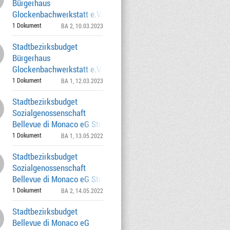
Bürgerhaus
Glockenbachwerkstatt e.V. Straßenfest
vom Bürgerhaus Glockenbachwer
1 Dokument
BA 2
, 10.03.2023
Stadtbezirksbudget
Bürgerhaus
Glockenbachwerkstatt e.V. Straßenfest
vom Bürgerhaus Glockenbachwer
1 Dokument
BA 1
, 12.03.2023
Stadtbezirksbudget
Sozialgenossenschaft
Bellevue di Monaco eG Straßenfest am
15.05. oder 22.05.20
1 Dokument
BA 1
, 13.05.2022
Stadtbezirksbudget
Sozialgenossenschaft
Bellevue di Monaco eG Straßenfest am
15.05. oder 22.05.20
1 Dokument
BA 2
, 14.05.2022
Stadtbezirksbudget
Bellevue di Monaco eG