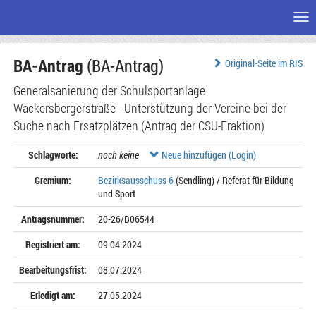
Me
Zum
BA-Antrag
(BA-Antrag)
Seiteninhalt
Original-Seite im RIS
Generalsanierung der Schulsportanlage
Wackersbergerstraße - Unterstützung der Vereine bei der
Suche nach Ersatzplätzen (Antrag der CSU-Fraktion)
Schlagworte:
noch keine
Neue hinzufügen (Login)
Gremium:
Bezirksausschuss 6
(Sendling) / Referat für Bildung
und Sport
Antragsnummer:
20-26/B06544
Registriert am:
09.04.2024
Bearbeitungsfrist:
08.07.2024
Erledigt am:
27.05.2024