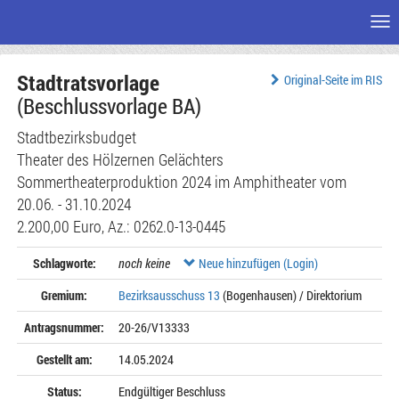
Me
Zum
Stadtratsvorlage
Seiteninhalt
Original-Seite im RIS
(Beschlussvorlage BA)
Stadtbezirksbudget
Theater des Hölzernen Gelächters
Sommertheaterproduktion 2024 im Amphitheater vom
20.06. - 31.10.2024
2.200,00 Euro, Az.: 0262.0-13-0445
Schlagworte:
noch keine
Neue hinzufügen (Login)
Gremium:
Bezirksausschuss 13
(Bogenhausen) / Direktorium
Antragsnummer:
20-26/V13333
Gestellt am:
14.05.2024
Status:
Endgültiger Beschluss