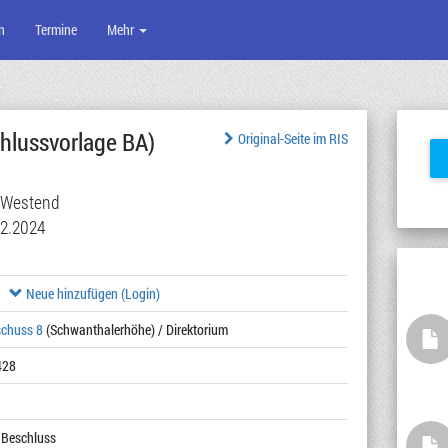
n
Termine
Mehr
hlussvorlage BA)
Original-Seite im RIS
 Westend
12.2024
Neue hinzufügen (Login)
schuss 8
(Schwanthalerhöhe) / Direktorium
428
 Beschluss