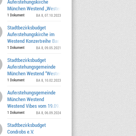
Auferstehungskirche
München Westend „Westend-Vibes“ am
26.10.2023 und 13.12.20
1 Dokument
BA 8
, 07.10.2023
Stadtbezirksbudget
Auferstehungskirche im
Westend Konzertreihe Bar Gabanyi goes
Auferstehungskirc
1 Dokument
BA 8
, 09.05.2021
Stadtbezirksbudget
Auferstehungsgemeinde
München Westend “Westend Vibes“ vom
01.01.2023 - 31.12.2
1 Dokument
BA 8
, 10.02.2023
Auferstehungsgemeinde
München Westend
Westend Vibes vom 19.09. -05.12.2024
11.180,00€; Az. 0262.0
1 Dokument
BA 8
, 06.09.2024
Stadtbezirksbudget
Condrobs e.V.