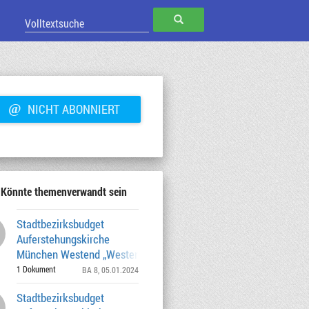
SUCHEN
@
NICHT ABONNIERT
Könnte themenverwandt sein
Stadtbezirksbudget
Auferstehungskirche
München Westend „Westend Vibes“ vom
25.01. -09.05.2024 9.7
1 Dokument
BA 8
, 05.01.2024
Stadtbezirksbudget