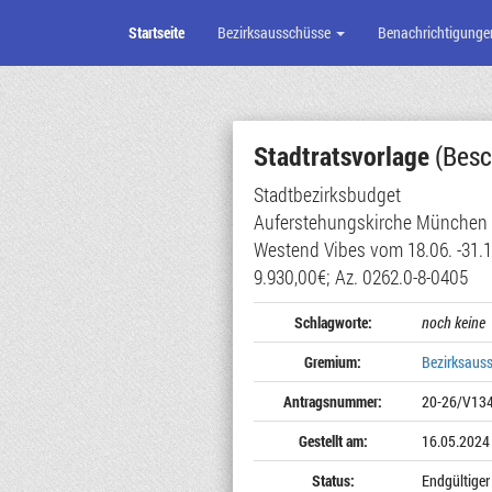
Startseite
Bezirksausschüsse
Benachrichtigunge
Zum
Seiteninhalt
Stadtratsvorlage
(Besc
Stadtbezirksbudget
Auferstehungskirche München
Westend Vibes vom 18.06. -31.
9.930,00€; Az. 0262.0-8-0405
Schlagworte:
noch keine
Gremium:
Bezirksaus
Antragsnummer:
20-26/V13
Gestellt am:
16.05.2024
Status:
Endgültiger