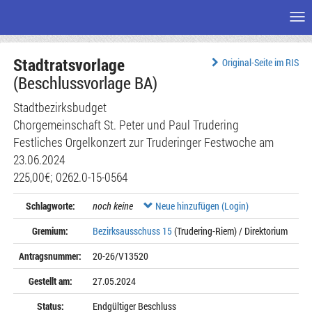
Me
Zum
Stadtratsvorlage
Seiteninhalt
Original-Seite im RIS
(Beschlussvorlage BA)
Stadtbezirksbudget
Chorgemeinschaft St. Peter und Paul Trudering
Festliches Orgelkonzert zur Truderinger Festwoche am
23.06.2024
225,00€; 0262.0-15-0564
Schlagworte:
noch keine
Neue hinzufügen (Login)
Gremium:
Bezirksausschuss 15
(Trudering-Riem) / Direktorium
Antragsnummer:
20-26/V13520
Gestellt am:
27.05.2024
Status:
Endgültiger Beschluss