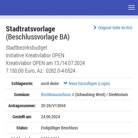
Me
Zum
Stadtratsvorlage
Seiteninhalt
Original-Seite im RIS
(Beschlussvorlage BA)
Stadtbezirksbudget
Initiative Kreativlabor OPEN
Kreativlabor OPEN am 13./14.07.2024
7.150,00 Euro, Az.: 0262.0-4-0524
Schlagworte:
noch keine
Neue hinzufügen (Login)
Gremium:
Bezirksausschuss 4
(Schwabing-West) / Direktorium
Antragsnummer:
20-26/V13694
Gestellt am:
24.06.2024
Status:
Endgültiger Beschluss