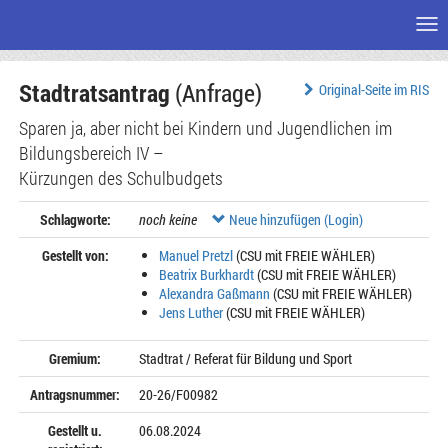
Me
Zum
Stadtratsantrag
(Anfrage)
Seiteninhalt
Original-Seite im RIS
Sparen ja, aber nicht bei Kindern und Jugendlichen im
Bildungsbereich IV –
Kürzungen des Schulbudgets
Schlagworte:
noch keine
Neue hinzufügen (Login)
Gestellt von:
Manuel Pretzl
(CSU mit FREIE WÄHLER)
Beatrix Burkhardt
(CSU mit FREIE WÄHLER)
Alexandra Gaßmann
(CSU mit FREIE WÄHLER)
Jens Luther
(CSU mit FREIE WÄHLER)
Gremium:
Stadtrat / Referat für Bildung und Sport
Antragsnummer:
20-26/F00982
Gestellt u.
06.08.2024