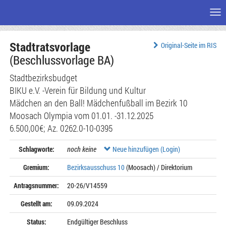
Me
Zum
Stadtratsvorlage
Seiteninhalt
Original-Seite im RIS
(Beschlussvorlage BA)
Stadtbezirksbudget
BIKU e.V. -Verein für Bildung und Kultur
Mädchen an den Ball! Mädchenfußball im Bezirk 10
Moosach Olympia vom 01.01. -31.12.2025
6.500,00€; Az. 0262.0-10-0395
Schlagworte:
noch keine
Neue hinzufügen (Login)
Gremium:
Bezirksausschuss 10
(Moosach) / Direktorium
Antragsnummer:
20-26/V14559
Gestellt am:
09.09.2024
Status:
Endgültiger Beschluss