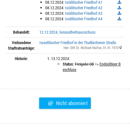
08.12.2024:
Isrälitischer Friedhof A1
08.12.2024:
Isrälitischer Friedhof A2
08.12.2024:
Isrälitischer Friedhof A3
08.12.2024:
Isrälitischer Friedhof A4
Behandelt:
12.12.2024, Gesundheitsausschuss
Verbundene
Israelitischer Friedhof in der Thalkirchener Straße
Stadtratsanträge:
Herr StR Dr. Michael Mattar
, 01.01.1970
Historie:
13.12.2024:
Status:
Freigabe OB
=>
Endgültiger B
eschluss
@
Nicht abonniert