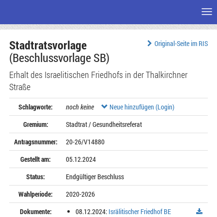
Me
Zum
Stadtratsvorlage
Seiteninhalt
Original-Seite im RIS
(Beschlussvorlage SB)
Erhalt des Israelitischen Friedhofs in der Thalkirchner
Straße
Schlagworte:
noch keine
Neue hinzufügen (Login)
Gremium:
Stadtrat / Gesundheitsreferat
Antragsnummer:
20-26/V14880
Gestellt am:
05.12.2024
Status:
Endgültiger Beschluss
Wahlperiode:
2020-2026
Dokumente:
08.12.2024:
Isrälitischer Friedhof BE