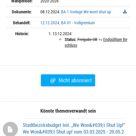
Wahlperiode:
2020-2026
Dokumente:
08.12.2024:
BA 1 Vorlage We wont shut up
Behandelt:
12.12.2024, BA 01 - Vollgremium
Historie:
13.12.2024:
Status:
Freigabe OB
=>
Endgültiger Be
schluss
@
Nicht abonniert
Könnte themenverwandt sein
Stadtbezirksbudget Init. „We Won&#039;t Shut Up!“
We Won&#039;t Shut up! vom 03.03.2025 - 20.05.2