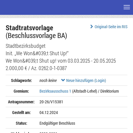
Me
Zum
Stadtratsvorlage
Seiteninhalt
Original-Seite im RIS
(Beschlussvorlage BA)
Stadtbezirksbudget
Init. „We Won&#039;t Shut Up!“
We Won&#039;t Shut up! vom 03.03.2025 - 20.05.2025
2.000,00 € / Az. 0262.0-1-0387
Schlagworte:
noch keine
Neue hinzufügen (Login)
Gremium:
Bezirksausschuss 1
(Altstadt-Lehel) / Direktorium
Antragsnummer:
20-26/V15381
Gestellt am:
04.12.2024
Status:
Endgültiger Beschluss