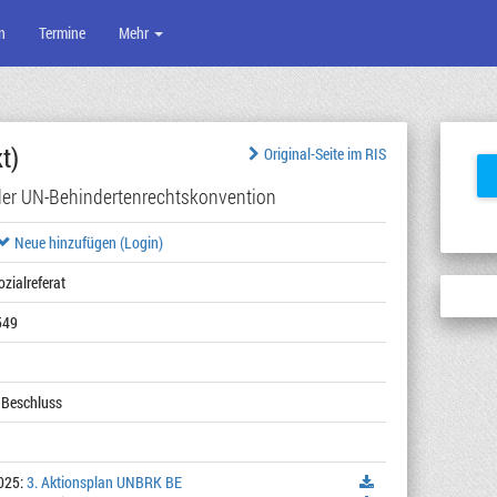
n
Termine
Mehr
t)
Original-Seite im RIS
der UN-Behindertenrechtskonvention
Neue hinzufügen (Login)
ozialreferat
549
 Beschluss
025:
3. Aktionsplan UNBRK BE