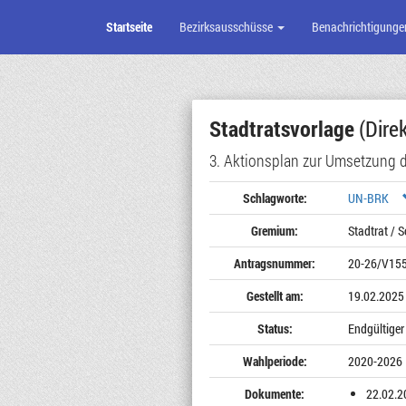
Startseite
Bezirksausschüsse
Benachrichtigunge
Zum
Seiteninhalt
Stadtratsvorlage
(Direk
3. Aktionsplan zur Umsetzung 
Schlagworte:
UN-BRK
Gremium:
Stadtrat / S
Antragsnummer:
20-26/V15
Gestellt am:
19.02.2025
Status:
Endgültiger
Wahlperiode:
2020-2026
Dokumente:
22.02.2