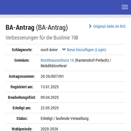
Me
Zum
BA-Antrag
(BA-Antrag)
Seiteninhalt
Original-Seite im RIS
Verbesserungen für die Buslinie 198
Schlagworte:
noch keine
Neue hinzufügen (Login)
Gremium:
Bezirksausschuss 16
(Ramersdorf-Perlach) /
Mobilitätsreferat
Antragsnummer:
20-26/B07391
Registriert am:
13.01.2025
Bearbeitungsfrist:
09.04.2025
Erledigt am:
22.05.2025
Status:
Erledigt / laufende Verwaltung
Wahlperiode:
2020-2026