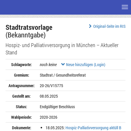
Me
Zum
Stadtratsvorlage
Seiteninhalt
Original-Seite im RIS
(Bekanntgabe)
Hospiz- und Palliativversorgung in München – Aktueller
Stand
Schlagworte:
noch keine
Neue hinzufügen (Login)
Gremium:
Stadtrat / Gesundheitsreferat
Antragsnummer:
20-26/V15775
Gestellt am:
08.05.2025
Status:
Endgültiger Beschluss
Wahlperiode:
2020-2026
Dokumente:
18.05.2025:
Hospiz-Palliativversorgung aktüll B