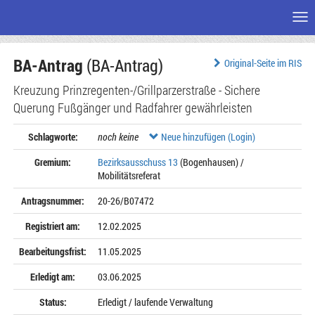
Me
Zum
BA-Antrag
(BA-Antrag)
Seiteninhalt
Original-Seite im RIS
Kreuzung Prinzregenten-/Grillparzerstraße - Sichere
Querung Fußgänger und Radfahrer gewährleisten
Schlagworte:
noch keine
Neue hinzufügen (Login)
Gremium:
Bezirksausschuss 13
(Bogenhausen) /
Mobilitätsreferat
Antragsnummer:
20-26/B07472
Registriert am:
12.02.2025
Bearbeitungsfrist:
11.05.2025
Erledigt am:
03.06.2025
Status:
Erledigt / laufende Verwaltung