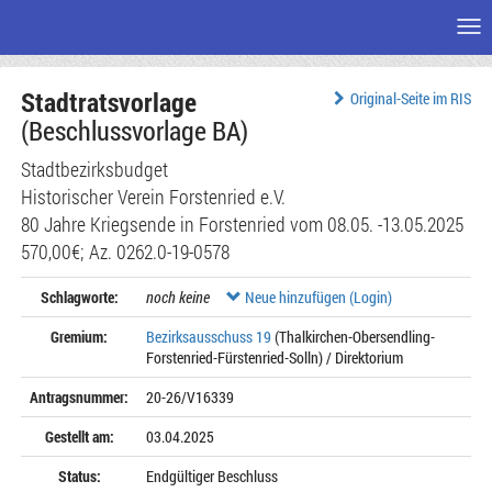
Me
Zum
Stadtratsvorlage
Seiteninhalt
Original-Seite im RIS
(Beschlussvorlage BA)
Stadtbezirksbudget
Historischer Verein Forstenried e.V.
80 Jahre Kriegsende in Forstenried vom 08.05. -13.05.2025
570,00€; Az. 0262.0-19-0578
Schlagworte:
noch keine
Neue hinzufügen (Login)
Gremium:
Bezirksausschuss 19
(Thalkirchen-Obersendling-
Forstenried-Fürstenried-Solln) / Direktorium
Antragsnummer:
20-26/V16339
Gestellt am:
03.04.2025
Status:
Endgültiger Beschluss