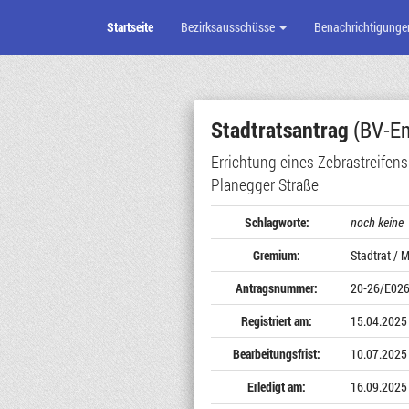
Startseite
Bezirksausschüsse
Benachrichtigunge
Zum
Seiteninhalt
Stadtratsantrag
(BV-Em
Errichtung eines Zebrastreifen
Planegger Straße
Schlagworte:
noch keine
Gremium:
Stadtrat / M
Antragsnummer:
20-26/E02
Registriert am:
15.04.2025
Bearbeitungsfrist:
10.07.2025
Erledigt am:
16.09.2025