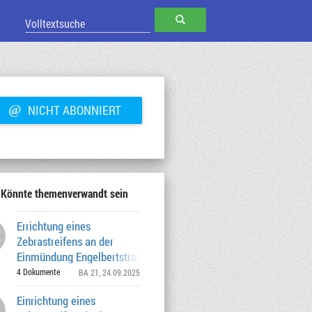
SUCHEN
@
NICHT ABONNIERT
Könnte themenverwandt sein
Errichtung eines
Zebrastreifens an der
Einmündung Engelbertstraße in die
Planegger Straße
4 Dokumente
BA 21
, 24.09.2025
Einrichtung eines