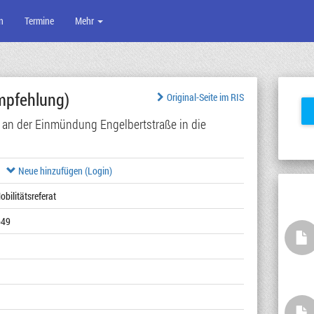
n
Termine
Mehr
pfehlung)
Original-Seite im RIS
s an der Einmündung Engelbertstraße in die
Neue hinzufügen (Login)
obilitätsreferat
649