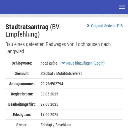
Me
Zum
Stadtratsantrag
(BV-
Seiteninhalt
Original-Seite im RIS
Empfehlung)
Bau eines geteerten Radweges von Lochhausen nach
Langwied
Schlagworte:
noch keine
Neue hinzufügen (Login)
Gremium:
Stadtrat / Mobilitätsreferat
Antragsnummer:
20-26/E02794
Registriert am:
30.05.2025
Bearbeitungsfrist:
27.08.2025
Erledigt am:
17.09.2025
Status:
Erledigt / Beschluss