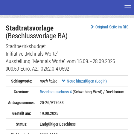
Me
Zum
Stadtratsvorlage
Seiteninhalt
Original-Seite im RIS
(Beschlussvorlage BA)
Stadtbezirksbudget
Initiative „Mehr als Worte"
Ausstellung "Mehr als Worte“ vom 15.09. - 28.09.2025
909,50 Euro, Az.: 0262.0-4-0592
Schlagworte:
noch keine
Neue hinzufügen (Login)
Gremium:
Bezirksausschuss 4
(Schwabing-West) / Direktorium
Antragsnummer:
20-26/V17683
Gestellt am:
19.08.2025
Status:
Endgültiger Beschluss