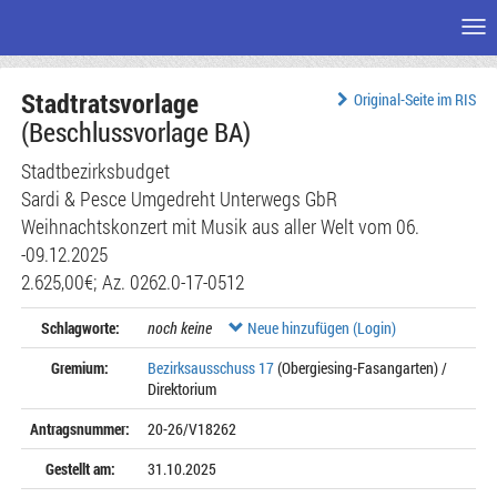
Me
Zum
Stadtratsvorlage
Seiteninhalt
Original-Seite im RIS
(Beschlussvorlage BA)
Stadtbezirksbudget
Sardi & Pesce Umgedreht Unterwegs GbR
Weihnachtskonzert mit Musik aus aller Welt vom 06.
-09.12.2025
2.625,00€; Az. 0262.0-17-0512
Schlagworte:
noch keine
Neue hinzufügen (Login)
Gremium:
Bezirksausschuss 17
(Obergiesing-Fasangarten) /
Direktorium
Antragsnummer:
20-26/V18262
Gestellt am:
31.10.2025