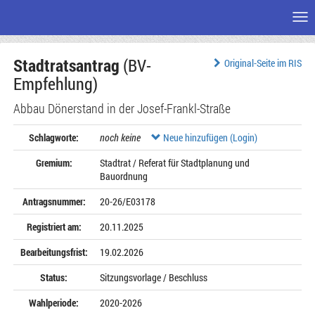
Me
Zum
Stadtratsantrag
(BV-
Seiteninhalt
Original-Seite im RIS
Empfehlung)
Abbau Dönerstand in der Josef-Frankl-Straße
Schlagworte:
noch keine
Neue hinzufügen (Login)
Gremium:
Stadtrat / Referat für Stadtplanung und
Bauordnung
Antragsnummer:
20-26/E03178
Registriert am:
20.11.2025
Bearbeitungsfrist:
19.02.2026
Status:
Sitzungsvorlage / Beschluss
Wahlperiode:
2020-2026