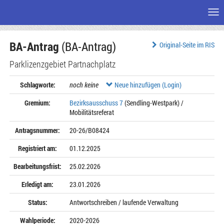
Me
Zum
BA-Antrag
(BA-Antrag)
Seiteninhalt
Original-Seite im RIS
Parklizenzgebiet Partnachplatz
Schlagworte:
noch keine
Neue hinzufügen (Login)
Gremium:
Bezirksausschuss 7
(Sendling-Westpark) /
Mobilitätsreferat
Antragsnummer:
20-26/B08424
Registriert am:
01.12.2025
Bearbeitungsfrist:
25.02.2026
Erledigt am:
23.01.2026
Status:
Antwortschreiben / laufende Verwaltung
Wahlperiode:
2020-2026