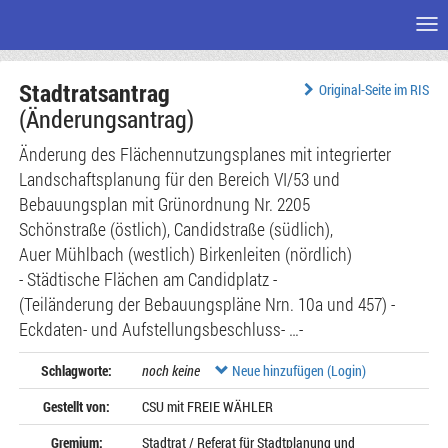
Me
Zum
Stadtratsantrag
Seiteninhalt
Original-Seite im RIS
(Änderungsantrag)
Änderung des Flächennutzungsplanes mit integrierter
Landschaftsplanung für den Bereich VI/53 und
Bebauungsplan mit Grünordnung Nr. 2205
Schönstraße (östlich), Candidstraße (südlich),
Auer Mühlbach (westlich) Birkenleiten (nördlich)
- Städtische Flächen am Candidplatz -
(Teiländerung der Bebauungspläne Nrn. 10a und 457) -
Eckdaten- und Aufstellungsbeschluss- …-
Schlagworte:
noch keine
Neue hinzufügen (Login)
Gestellt von:
CSU mit FREIE WÄHLER
Gremium:
Stadtrat / Referat für Stadtplanung und