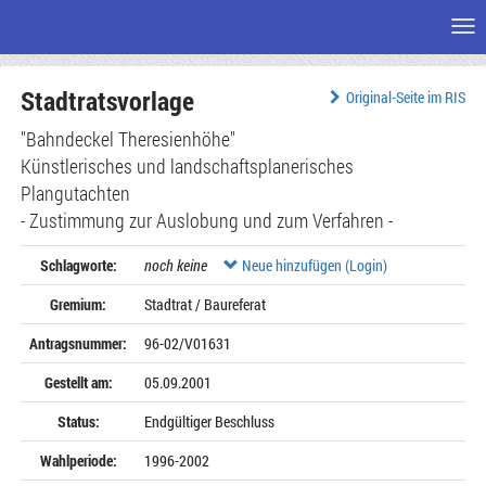
Me
Zum
Stadtratsvorlage
Seiteninhalt
Original-Seite im RIS
"Bahndeckel Theresienhöhe"
Künstlerisches und landschaftsplanerisches
Plangutachten
- Zustimmung zur Auslobung und zum Verfahren -
Schlagworte:
noch keine
Neue hinzufügen (Login)
Gremium:
Stadtrat / Baureferat
Antragsnummer:
96-02/V01631
Gestellt am:
05.09.2001
Status:
Endgültiger Beschluss
Wahlperiode:
1996-2002