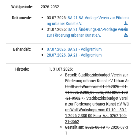
Wahlperiode:
2026-2032
Dokumente:
03.07.2026:
BA 21 BA-Vorlage Verein zur Förderu
ng urbaner Kunst e.V.
31.07.2026:
BA 21 Änderungs-BA-Vorlage Verein
zur Förderung urbaner Kunst e.V.
Behandelt:
07.07.2026, BA 21 - Vollgremium
28.07.2026, BA 21 - Vollgremium
Historie:
31.07.2026:
Betreff:
Stadtbezirksbudget Verein zur
Förderung urbaner Kunst e.V. Urban Ar
t trifft auf Würm vom 01.09.2026 - 01.
11.2026 2.200,00 Euro, Az.: 0262.100
-21-0562
=>
Stadtbezirksbudget Verei
n zur Förderung urbaner Kunst e.V. Wü
rm Wall Workshops vom 01.10. - 30.1
1.2026 2.380,00 Euro, Az.: 0262.100-
21-0562
Gestellt am:
2026-06-19
=>
2026-07-3
1