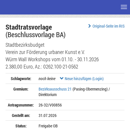
Me
Zum
Stadtratsvorlage
Seiteninhalt
Original-Seite im RIS
(Beschlussvorlage BA)
Stadtbezirksbudget
Verein zur Förderung urbaner Kunst e.V.
Würm Wall Workshops vom 01.10. - 30.11.2026
2.380,00 Euro, Az.: 0262.100-21-0562
Schlagworte:
noch keine
Neue hinzufügen (Login)
Gremium:
Bezirksausschuss 21
(Pasing-Obermenzing) /
Direktorium
Antragsnummer:
26-32/V00856
Gestellt am:
31.07.2026
Status:
Freigabe OB