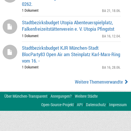
0262.
1 Dokument
BA 21
, 18.06.
Stadtbezirksbudget Utopia Abenteuerspielplatz,
Falkenfreizeitstättenverein e. V. Utopia Pfingstst
1 Dokument
BA 16
, 12.04.
Stadtbezirksbudget KJR München-Stadt
BlocParty83 Open Air am Steinplatz Karl-Marx-Ring
vom 16. -
1 Dokument
BA 16
, 28.06.
Weitere Themenverwandte
Über München-Transparent
/
Anregungen?
/
Weitere Städte
Open-Source-Projekt
/
API
/
Datenschutz
/
Impressum