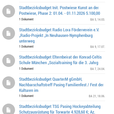
Stadtbezirksbudget Init. Postwiese Kunst an der
Postwiese, Phase 2: 01.04. - 01.11.2026 5.100,00
1 Dokument
BA 5
, 14.03.
Stadtbezirksbudget Radio Lora Förderverein e.V.
„Radio-Projekt „In Neuhausen-Nymphenburg
unterweg
1 Dokument
BA 9
, 17.07.
Stadtbezirksbudget Elternbeirat der Konrad-Celtis
Schule München „Sozialtraining für die 3. Jahrg
1 Dokument
BA 7
, 24.04.
Stadtbezirksbudget QuarterM gGmbH,
Nachbarschaftstreff Pasing Familienfest / Fest der
Kulturen im
1 Dokument
BA 21
, 18.06.
Stadtbezirksbudget TSG Pasing Hockeyabteilung
Schutzausrüstung für Torwarte 4.928,60 €; Az.