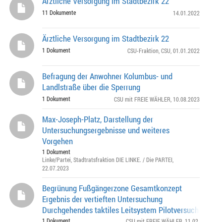
Ärztliche Versorgung im Stadtbezirk 22
11 Dokumente
14.01.2022
Ärztliche Versorgung im Stadtbezirk 22
1 Dokument
CSU-Fraktion
,
CSU
, 01.01.2022
Befragung der Anwohner Kolumbus- und
Landlstraße über die Sperrung
1 Dokument
CSU mit FREIE WÄHLER
, 10.08.2023
Max-Joseph-Platz, Darstellung der
Untersuchungsergebnisse und weiteres
Vorgehen
1 Dokument
Linke/Partei
,
Stadtratsfraktion DIE LINKE. / Die PARTEI
,
22.07.2023
Begrünung Fußgängerzone Gesamtkonzept
Ergebnis der vertieften Untersuchung
Durchgehendes taktiles Leitsystem Pilotversuch
„Unterflurabfallbehälter in der Sendlinger Straße“ im 1.
1 Dokument
CSU mit FREIE WÄHLER
, 11.02.