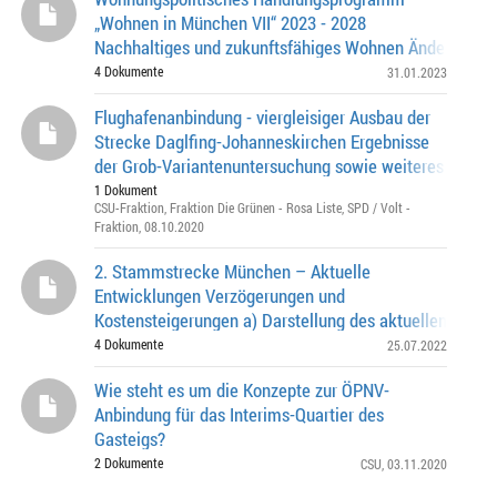
„Wohnen in München VII“ 2023 - 2028
Nachhaltiges und zukunftsfähiges Wohnen Änderung d
Mehrjahresinvestitionsprogramms2023 - 2028; Finanzi
4 Dokumente
31.01.2023
Flughafenanbindung - viergleisiger Ausbau der
Strecke Daglfing-Johanneskirchen Ergebnisse
der Grob-Variantenuntersuchung sowie weiteres Vorge
Vergabeermächtigung für eine Begleitung der Fei
1 Dokument
CSU-Fraktion
,
Fraktion Die Grünen - Rosa Liste
,
SPD / Volt -
Fraktion
, 08.10.2020
2. Stammstrecke München – Aktuelle
Entwicklungen Verzögerungen und
Kostensteigerungen a) Darstellung des aktuellen Sach
hinsichtlich Verzögerungen und Kostensteigerungen b)
4 Dokumente
25.07.2022
Forderun
Wie steht es um die Konzepte zur ÖPNV-
Anbindung für das Interims-Quartier des
Gasteigs?
2 Dokumente
CSU
, 03.11.2020