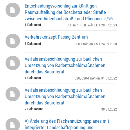
Entscheidungsvorschlag zur künftigen
Raumaufteilung der Boschetsrieder Straße
zwischen Aidenbachstraße und Plinganser-/Wolfratsha
Straße Bedarfs- und Konzeptgenehmigung Verkehrsfüh
1 Dokument
CSU mit FREIE WÄHLER
, 20.07.2023
Verkehrskonzept Pasing-Zentrum
1 Dokument
CSU-Fraktion
,
CSU
, 24.09.2020
Verfahrensbeschleunigung zur baulichen
Umsetzung von Radentscheidmaßnahmen
durch das Baureferat
1 Dokument
CSU
,
CSU-Fraktion
, 01.01.2022
Verfahrensbeschleunigung zur baulichen
Umsetzung von Radentscheidmaßnahmen
durch das Baureferat
2 Dokumente
30.01.2022
A) Änderung des Flächennutzungsplanes mit
integrierter Landschaftsplanung und