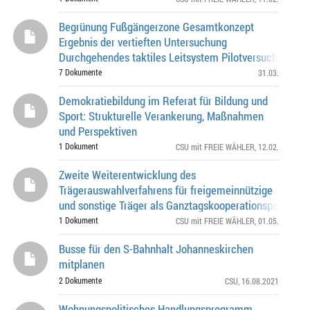
Stadtbezirk Alts
Begrünung Fußgängerzone Gesamtkonzept
Ergebnis der vertieften Untersuchung
Durchgehendes taktiles Leitsystem Pilotversuch
„Unterflurabfallbehälter in der Sendlinger Straße“ im 1.
7 Dokumente
31.03.
Stadtbez
Demokratiebildung im Referat für Bildung und
Sport: Strukturelle Verankerung, Maßnahmen
und Perspektiven
1 Dokument
CSU mit FREIE WÄHLER
, 12.02.
Zweite Weiterentwicklung des
Trägerauswahlverfahrens für freigemeinnützige
und sonstige Träger als Ganztagskooperationspartner/-
Rahmen der Kooperativen Ganztagsbildung an Münchn
1 Dokument
CSU mit FREIE WÄHLER
, 01.05.
Grunds
Busse für den S-Bahnhalt Johanneskirchen
mitplanen
2 Dokumente
CSU
, 16.08.2021
Wohnungspolitisches Handlungsprogramm