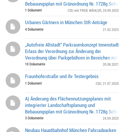
Bebauungsplan mit Grünordnung Nr. 1728g Schwablhof
(östlich) Riemer Park (südlich) Stadt Haar, Stadtteil Gr
1 Dokument
CSU mit FREIE WÄHLER
, 24.09.2025
Urbanes Gärtnern in München StR-Anträge
4 Dokumente
21.02.2023
„Autofreie Altstadt“ Parkraumkonzept Innenstadt
Erlass der Verordnung zur Änderung der
Verordnung über Parkgebühren in Bereichen mit Parku
Parkscheinautomaten in der Landeshauptstadt Münc
10 Dokumente
20.08.2021
Fraunhoferstraße und ihr Testergebnis
1 Dokument
CSU
, 21.07.2020
A) Änderung des Flächennutzungsplanes mit
integrierter Landschaftsplanung und
Bebauungsplan mit Grünordnung Nr. 1728g Schwablhof
(östlich) Riemer Park (südlich) Stadt Haar, Stadtteil Gr
3 Dokumente
24.09.2025
Neubau Hauptbahnhof München Fahrradparken