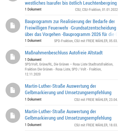
westliches Isarufer bis östlich Leuchtenbergring
1 Dokument
CSU
,
CSU-Fraktion
, 01.01.2022
Bauprogramm zur Realisierung der Bedarfe der
Freiwilligen Feuerwehr -Grundsatzentscheidung
über das Vorgehen -Bauprogramm 2026 für die Geräteh
der Freiwilligen Feuerwehr München mit eine
1 Dokument
SPD-Fraktion
,
CSU mit FREIE WÄHLER
, 05.03.
Maßnahmenbeschluss Autofreie Altstadt
1 Dokument
SPD/Volt
,
Grüne/RL
,
Die Grünen – Rosa Liste Stadtratsfraktion
,
Fraktion Die Grünen - Rosa Liste
,
SPD / Volt - Fraktion
,
12.11.2020
Martin-Luther-Straße Auswertung der
Gelbmarkierung und Umsetzungsempfehlung
1 Dokument
CSU mit FREIE WÄHLER
, 23.04.
Martin-Luther-Straße Auswertung der
Gelbmarkierung und Umsetzungsempfehlung
1 Dokument
CSU mit FREIE WÄHLER
, 18.03.