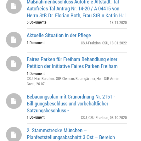
Maßnahmenbeschluss Autofreie Altstadt: Tal
Autofreies Tal Antrag Nr. 14-20 / A 04415 von
Herrn StR Dr. Florian Roth, Frau StRin Katrin Habensch
Frau StRin Anna Hanusch, Herrn StR Oswald Ut
5 Dokumente
13.11.2020
Aktuelle Situation in der Pflege
1 Dokument
CSU-Fraktion
,
CSU
, 18.01.2022
Faires Parken für Freiham Behandlung einer
Petition der Initiative Faires Parken Freiham
1 Dokument
CSU
,
Herr Berufsm. StR Clemens Baumgärtner
,
Herr StR Armin
Gastl
, 26.07.
Bebauungsplan mit Grünordnung Nr. 2151 -
Billigungsbeschluss und vorbehaltlicher
Satzungsbeschluss -
1 Dokument
CSU
,
CSU-Fraktion
, 08.10.2020
2. Stammstrecke München –
Planfeststellungsabschnitt 3 Ost – Bereich