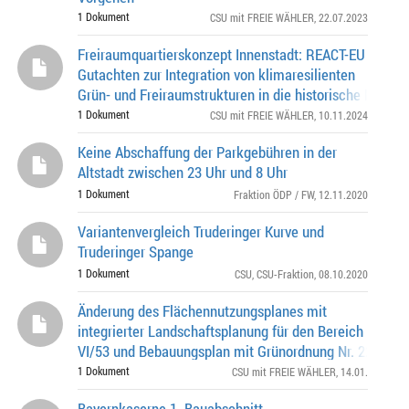
1 Dokument
CSU mit FREIE WÄHLER
, 22.07.2023
Freiraumquartierskonzept Innenstadt: REACT-EU
Gutachten zur Integration von klimaresilienten
Grün- und Freiraumstrukturen in die historische Münch
Altstadt
1 Dokument
CSU mit FREIE WÄHLER
, 10.11.2024
Keine Abschaffung der Parkgebühren in der
Altstadt zwischen 23 Uhr und 8 Uhr
1 Dokument
Fraktion ÖDP / FW
, 12.11.2020
Variantenvergleich Truderinger Kurve und
Truderinger Spange
1 Dokument
CSU
,
CSU-Fraktion
, 08.10.2020
Änderung des Flächennutzungsplanes mit
integrierter Landschaftsplanung für den Bereich
VI/53 und Bebauungsplan mit Grünordnung Nr. 2205
Schönstraße (östlich), Candidstraße (südlich), Auer Mü
1 Dokument
CSU mit FREIE WÄHLER
, 14.01.
Bayernkaserne 1. Bauabschnitt