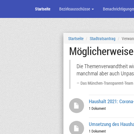
Startseite
Bezirksausschüsse
Benachrichtigunge
Zum
Seiteninhalt
Startseite
Stadtratsantrag
Verwan
Möglicherweis
Die Themenverwandtheit wird
manchmal aber auch Unpassen
Das München-Transparent-Team
Haushalt 2021: Coron
1 Dokument
Umsetzung des Hausha
1 Dokument