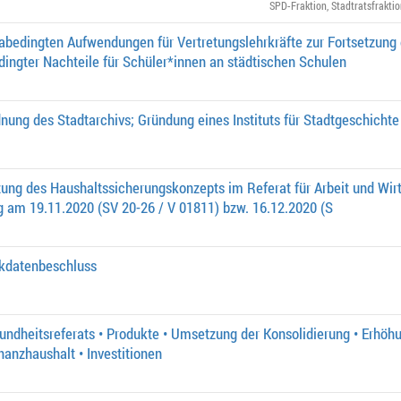
SPD-Fraktion
,
Stadtratsfrakti
edingten Aufwendungen für Vertretungslehrkräfte zur Fortsetzun
ingter Nachteile für Schüler*innen an städtischen Schulen
nung des Stadtarchivs; Gründung eines Instituts für Stadtgeschichte
ng des Haushaltssicherungskonzepts im Referat für Arbeit und Wirt
g am 19.11.2020 (SV 20-26 / V 01811) bzw. 16.12.2020 (S
ckdatenbeschluss
ndheitsreferats • Produkte • Umsetzung der Konsolidierung • Erhöhu
inanzhaushalt • Investitionen