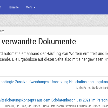
n
Termine
Mehr
dte
e verwandte Dokumente
 automatisiert anhand der Häufung von Wörtern ermittelt und lief
de. Die Ergebnisse auf dieser Seite also mit einer gewissen kri
a-bedingte Zusatzaufwendungen, Umsetzung Haushaltssicherungskon
Linke/Partei
,
Stadtratsfrak
ltssicherungskonzepts aus dem Eckdatenbeschluss 2021 im Person
Grüne/RL
,
SPD/Volt
,
Die Grünen – Rosa Liste Stadtratsfraktion
,
Fraktion Die Grünen - Rosa