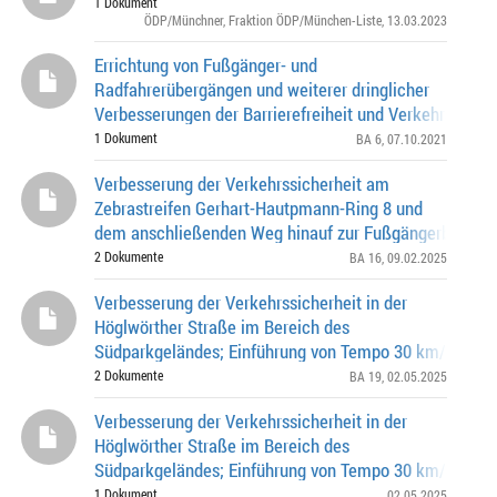
1 Dokument
ÖDP/Münchner
,
Fraktion ÖDP/München-Liste
, 13.03.2023
Errichtung von Fußgänger- und
Radfahrerübergängen und weiterer dringlicher
Verbesserungen der Barrierefreiheit und Verkehrssicher
der Kreuzung Engelhardstraße / Sylvensteinstraße
1 Dokument
BA 6
, 07.10.2021
Verbesserung der Verkehrssicherheit am
Zebrastreifen Gerhart-Hautpmann-Ring 8 und
dem anschließenden Weg hinauf zur Fußgängerbrücke 
Fritz-Erler-Straße Richtung PEP
2 Dokumente
BA 16
, 09.02.2025
Verbesserung der Verkehrssicherheit in der
Höglwörther Straße im Bereich des
Südparkgeländes; Einführung von Tempo 30 km/h sowi
Errichtung von zwei Ampeln oder Zebrastreifen
2 Dokumente
BA 19
, 02.05.2025
Verbesserung der Verkehrssicherheit in der
Höglwörther Straße im Bereich des
Südparkgeländes; Einführung von Tempo 30 km/h sowi
Errichtung von zwei Ampeln oder Zebrastreifen
1 Dokument
02.05.2025