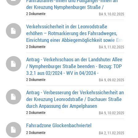
Fahrradfahrer*innen und Fußgänger*innen an
der Kreuzung Nymphenburger Straße /
Waisenhausstraße
2 Dokumente
BA 9
, 10.02.2025
Verkehrssicherheit in der Leonrodstraße
erhöhen – Rotmarkierung des Fahrradweges,
Einrichtung einer Abbiegemöglichkeit sowie Erneuerun
Fahrbahnmarkierung im Bereich der Einmündung Fasan
2 Dokumente
BA 9
, 11.02.2025
Antrag - Verkehrschaos an der Landshuter Allee
/ Nymphenburger Straße beenden - Bezug: TOP
3.2.1 aus 02/2024 - WV in 04/2024 -
2 Dokumente
BA 9
, 09.02.2025
Antrag - Verbesserung der Verkehrssicherheit an
der Kreuzung Leonrodstraße / Dachauer Straße
durch Anpassung der Ampelphasen
2 Dokumente
BA 9
, 10.02.2025
Fahrradzone Glockenbachviertel
2 Dokumente
BA 2
, 11.02.2025