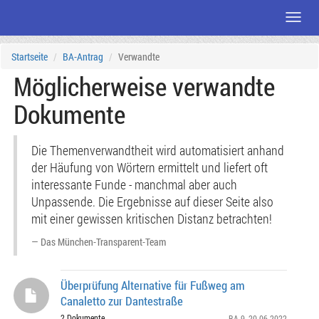
Menü
Zum
Startseite
BA-Antrag
Verwandte
Seiteninhalt
Möglicherweise verwandte
Dokumente
Die Themenverwandtheit wird automatisiert anhand
der Häufung von Wörtern ermittelt und liefert oft
interessante Funde - manchmal aber auch
Unpassende. Die Ergebnisse auf dieser Seite also
mit einer gewissen kritischen Distanz betrachten!
Das München-Transparent-Team
Überprüfung Alternative für Fußweg am
Canaletto zur Dantestraße
2 Dokumente
BA 9
, 20.06.2022