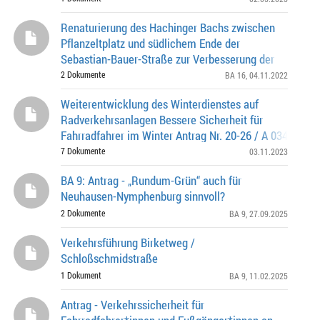
Renaturierung des Hachinger Bachs zwischen
Pflanzeltplatz und südlichem Ende der
Sebastian-Bauer-Straße zur Verbesserung der
Verkehrssicherheit für Fußgänger
2 Dokumente
BA 16
, 04.11.2022
Weiterentwicklung des Winterdienstes auf
Radverkehrsanlagen Bessere Sicherheit für
Fahrradfahrer im Winter Antrag Nr. 20-26 / A 03482 von
StR Manuel Pretzl vom 13.12.2022 Radl-Winterdie
7 Dokumente
03.11.2023
BA 9: Antrag - „Rundum-Grün“ auch für
Neuhausen-Nymphenburg sinnvoll?
2 Dokumente
BA 9
, 27.09.2025
Verkehrsführung Birketweg /
Schloßschmidstraße
1 Dokument
BA 9
, 11.02.2025
Antrag - Verkehrssicherheit für