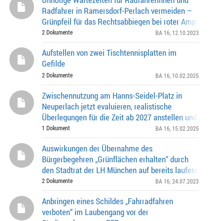
Radfahrer in Ramersdorf-Perlach vermeiden –
Grünpfeil für das Rechtsabbiegen bei roter Ampel einri
2 Dokumente
BA 16
, 12.10.2023
Aufstellen von zwei Tischtennisplatten im
Gefilde
2 Dokumente
BA 16
, 10.02.2025
Zwischennutzung am Hanns-Seidel-Platz in
Neuperlach jetzt evaluieren, realistische
Überlegungen für die Zeit ab 2027 anstellen und entsp
Weichen für die erforderlichen Planungen stellen
1 Dokument
BA 16
, 15.02.2025
Auswirkungen der Übernahme des
Bürgerbegehren „Grünflächen erhalten“ durch
den Stadtrat der LH München auf bereits laufende
Bauprojektplanungen im Stadtbezirk 16
2 Dokumente
BA 16
, 24.07.2023
Anbringen eines Schildes „Fahrradfahren
verboten“ im Laubengang vor der