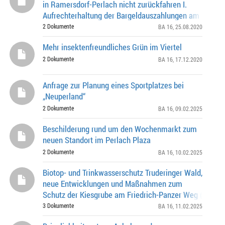
in Ramersdorf-Perlach nicht zurückfahren I.
Aufrechterhaltung der Bargeldauszahlungen am Schalt
2 Dokumente
BA 16
, 25.08.2020
Mehr insektenfreundliches Grün im Viertel
2 Dokumente
BA 16
, 17.12.2020
Anfrage zur Planung eines Sportplatzes bei
„Neuperland“
2 Dokumente
BA 16
, 09.02.2025
Beschilderung rund um den Wochenmarkt zum
neuen Standort im Perlach Plaza
2 Dokumente
BA 16
, 10.02.2025
Biotop- und Trinkwasserschutz Truderinger Wald,
neue Entwicklungen und Maßnahmen zum
Schutz der Kiesgrube am Friedrich-Panzer Weg (Ziffern 
des Antrags)
3 Dokumente
BA 16
, 11.02.2025