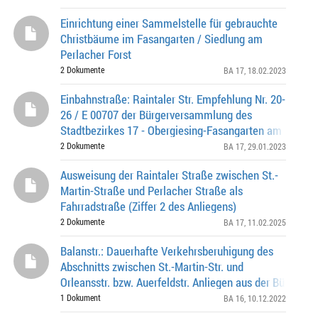
Einrichtung einer Sammelstelle für gebrauchte
Christbäume im Fasangarten / Siedlung am
Perlacher Forst
2 Dokumente
BA 17
, 18.02.2023
Einbahnstraße: Raintaler Str. Empfehlung Nr. 20-
26 / E 00707 der Bürgerversammlung des
Stadtbezirkes 17 - Obergiesing-Fasangarten am 14.07.
2 Dokumente
BA 17
, 29.01.2023
Ausweisung der Raintaler Straße zwischen St.-
Martin-Straße und Perlacher Straße als
Fahrradstraße (Ziffer 2 des Anliegens)
2 Dokumente
BA 17
, 11.02.2025
Balanstr.: Dauerhafte Verkehrsberuhigung des
Abschnitts zwischen St.-Martin-Str. und
Orleansstr. bzw. Auerfeldstr. Anliegen aus der Bürgersc
26.10.2021
1 Dokument
BA 16
, 10.12.2022