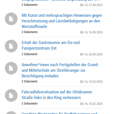
Putzbrunner Straße ohne weitere Verzögerungen umse
2 Dokumente
BA 16
, 27.09.2025
Mit Kunst und mehrsprachigen Hinweisen gegen
Verschmutzung und Lärmbelästigungen an den
Wertstoffinseln
2 Dokumente
BA 16
, 16.09.2020
Erhalt der Gastronomie am Eis-und
Funsportzentrum Ost
2 Dokumente
BA 16
, 26.09.2025
Anwohner*innen nach Fertigstellen der Grund-
und Mittelschule am Strehleranger zur
Besichtigung einladen
2 Dokumente
BA 16
, 10.02.2025
Fahrradfahrersituation auf der Ottobrunner
Straße links in den Ring verbessern
2 Dokumente
BA 16
, 10.02.2025
Unnötige Wartezeiten für Radfahrerinnen und