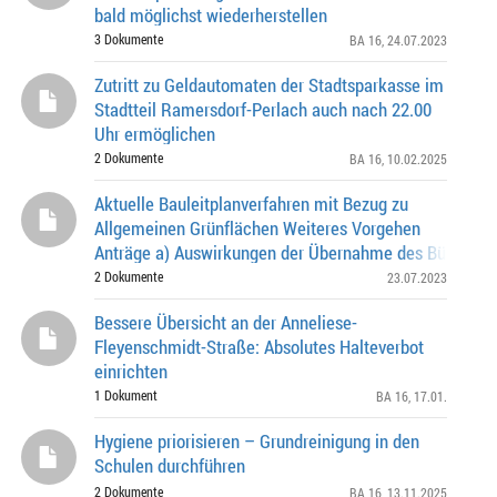
bald möglichst wiederherstellen
3 Dokumente
BA 16
, 24.07.2023
Zutritt zu Geldautomaten der Stadtsparkasse im
Stadtteil Ramersdorf-Perlach auch nach 22.00
Uhr ermöglichen
2 Dokumente
BA 16
, 10.02.2025
Aktuelle Bauleitplanverfahren mit Bezug zu
Allgemeinen Grünflächen Weiteres Vorgehen
Anträge a) Auswirkungen der Übernahme des Bürgerbe
„Grünflächen erhalten“ durch den Stadtrat der LH Mün
2 Dokumente
23.07.2023
Bessere Übersicht an der Anneliese-
Fleyenschmidt-Straße: Absolutes Halteverbot
einrichten
1 Dokument
BA 16
, 17.01.
Hygiene priorisieren – Grundreinigung in den
Schulen durchführen
2 Dokumente
BA 16
, 13.11.2025