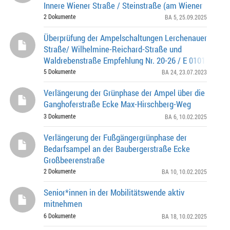
Innere Wiener Straße / Steinstraße (am Wiener
Platz)
2 Dokumente
BA 5
, 25.09.2025
Überprüfung der Ampelschaltungen Lerchenauer
Straße/ Wilhelmine-Reichard-Straße und
Waldrebenstraße Empfehlung Nr. 20-26 / E 01015 der
Bürgerversammlung des Stadtbezirkes 24 - Feldmochi
5 Dokumente
BA 24
, 23.07.2023
Verlängerung der Grünphase der Ampel über die
Ganghoferstraße Ecke Max-Hirschberg-Weg
3 Dokumente
BA 6
, 10.02.2025
Verlängerung der Fußgängergrünphase der
Bedarfsampel an der Baubergerstraße Ecke
Großbeerenstraße
2 Dokumente
BA 10
, 10.02.2025
Senior*innen in der Mobilitätswende aktiv
mitnehmen
6 Dokumente
BA 18
, 10.02.2025