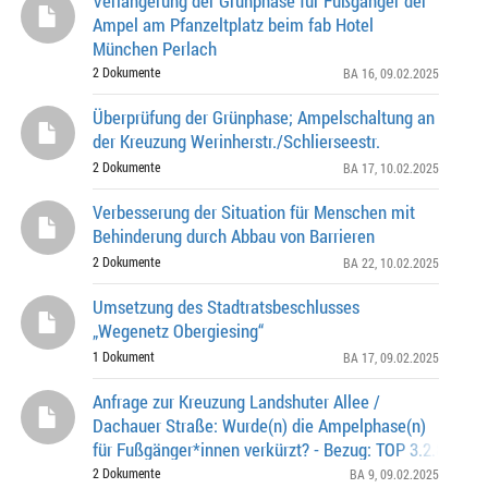
Verlängerung der Grünphase für Fußgänger der
Ampel am Pfanzeltplatz beim fab Hotel
München Perlach
2 Dokumente
BA 16
, 09.02.2025
Überprüfung der Grünphase; Ampelschaltung an
der Kreuzung Werinherstr./Schlierseestr.
2 Dokumente
BA 17
, 10.02.2025
Verbesserung der Situation für Menschen mit
Behinderung durch Abbau von Barrieren
2 Dokumente
BA 22
, 10.02.2025
Umsetzung des Stadtratsbeschlusses
„Wegenetz Obergiesing“
1 Dokument
BA 17
, 09.02.2025
Anfrage zur Kreuzung Landshuter Allee /
Dachauer Straße: Wurde(n) die Ampelphase(n)
für Fußgänger*innen verkürzt? - Bezug: TOP 3.2.8 aus 
WV in 12/2024 -
2 Dokumente
BA 9
, 09.02.2025