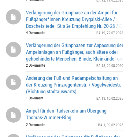
BA 12
, 11.02.2025
Verlängerung der Grünphase an der Ampel für
Fußgänger*innen Kreuzung Drygalski-Allee /
Boschetsrieder Straße Empfehlung Nr. 20-26 / E 00898 
Bürgerversammlung des Stadtbezirkes 19 - Thalkirch
4 Dokumente
BA 19
, 22.07.2023
Verlängerung der Grünphasen zur Anpassung der
Ampelanlagen an Fußgänger, auch ältere oder
gehbehinderte Menschen, Blinde, Kleinkinder und auch
besonders zur Querung der Naupliastraße am M
2 Dokumente
BA 18
, 20.08.2020
Änderung der Fuß-und Radampelschaltung an
der Kreuzung Prinzregentenstr. / Vogelweidestr.
(Richtung stadtauswärts)
1 Dokument
BA 13
, 10.02.2025
Ampel für den Radverkehr am Übergang
Thomas-Wimmer-Ring
2 Dokumente
BA 1
, 09.02.2025