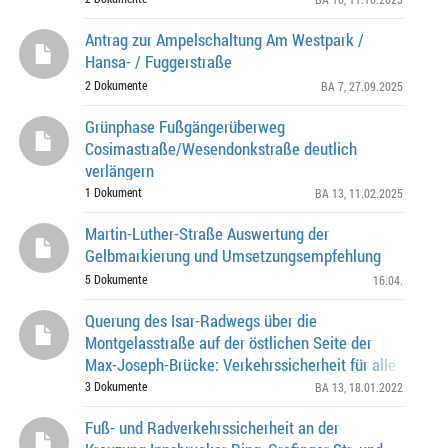
Antrag zur Ampelschaltung Am Westpark /
Hansa- / Fuggerstraße
2 Dokumente
BA 7
, 27.09.2025
Grünphase Fußgängerüberweg
Cosimastraße/Wesendonkstraße deutlich
verlängern
1 Dokument
BA 13
, 11.02.2025
Martin-Luther-Straße Auswertung der
Gelbmarkierung und Umsetzungsempfehlung
5 Dokumente
16.04.
Querung des Isar-Radwegs über die
Montgelasstraße auf der östlichen Seite der
Max-Joseph-Brücke: Verkehrssicherheit für alle
Verkehrsteilnehmer trotz Baustelle gewährleisten
3 Dokumente
BA 13
, 18.01.2022
Fuß- und Radverkehrssicherheit an der