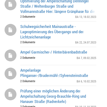
Optimierung der Ampelschaltung Denninger
Straße / Weltenburger Straße und
Vollmannstraße Hier: längere Grünphase für die Dennin
Straße
2 Dokumente
BA 13
, 18.02.2023
Schulwegsicherheit Mainaustraße -
Lageoptimierung des Übergangs und der
Lichtzeichenanlage
2 Dokumente
BA 22
, 24.07.2023
Ampel Garmischer-/ Hinterbärenbadstraße
2 Dokumente
BA 7
, 09.02.2025
Ampelanlage
Plinganser-/Brudermühl-/Sylvensteinstraße
2 Dokumente
BA 6
, 10.02.2025
Prüfung einer möglichen Änderung der
Ampelschaltung Georg-Brauchle-Ring und
Hanauer Straße (Radverkehr)
2 Dokumente
BA 10
, 11.10.2023