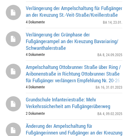
Verlängerung der Ampelschaltung für Fußgänger
an der Kreuzung St.-Veit-Straße/Kreillerstraße
4 Dokumente
BA 14
, 23.01.
Verlängerung der Grünphase der
Fußgängerampel an der Kreuzung Bavariaring/
Schwanthalerstraße
4 Dokumente
BA 8
, 24.09.2025
Ampelschaltung Ottobrunner Straße über Ring /
Aribonenstraße in Richtung Ottobrunner Straße
für Fußgänger verlängern Empfehlung Nr. 20-26 / E 004
Bürgerversammlung des Stadtbezirkes Nr. 16
4 Dokumente
BA 16
, 31.01.2023
Grundschule Infanteriestraße: Mehr
Verkehrssicherheit am Fußgängerüberweg
2 Dokumente
BA 4
, 09.02.2025
Änderung der Ampelschaltung für
Fußgängerinnen und Fußgänger an der Kreuzung