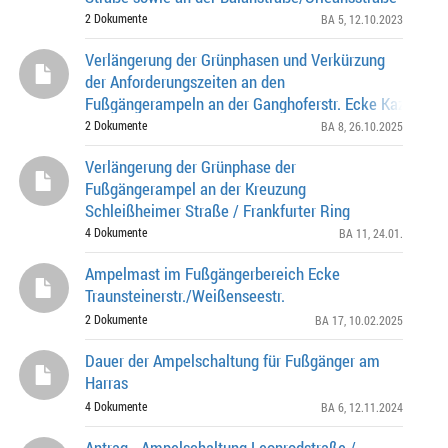
2 Dokumente
BA 5
, 12.10.2023
Verlängerung der Grünphasen und Verkürzung
der Anforderungszeiten an den
Fußgängerampeln an der Ganghoferstr. Ecke Kazmairstr
der Ganghoferstr. Ecke Heimeranstr.
2 Dokumente
BA 8
, 26.10.2025
Verlängerung der Grünphase der
Fußgängerampel an der Kreuzung
Schleißheimer Straße / Frankfurter Ring
4 Dokumente
BA 11
, 24.01.
Ampelmast im Fußgängerbereich Ecke
Traunsteinerstr./Weißenseestr.
2 Dokumente
BA 17
, 10.02.2025
Dauer der Ampelschaltung für Fußgänger am
Harras
4 Dokumente
BA 6
, 12.11.2024
Antrag - Ampelschaltung Leonrodstraße /