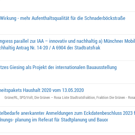
Wirkung - mehr Aufenthaltsqualität für die Schnaderböckstraße
gress parallel zur IAA – innovativ und nachhaltig a) Münchner Mobili
hhaltig Antrag Nr. 14-20 / A 6904 der Stadtratsfrak
zes Giesing als Projekt der internationalen Bauausstellung
eitspakets Haushalt 2020 vom 13.05.2020
Grüne/RL
,
SPD/Volt
,
Die Grünen – Rosa Liste Stadtratsfraktion
,
Fraktion Die Grünen - Rosa
telbedarfe anerkannter Anmeldungen zum Eckdatenbeschluss 2023 f
dnungs- planung im Referat für Stadtplanung und Bauor