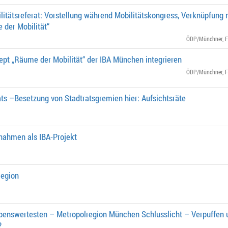
litätsreferat: Vorstellung während Mobilitätskongress, Verknüpfung m
 der Mobilität“
ÖDP/Münchner
,
F
pt „Räume der Mobilität“ der IBA München integrieren
ÖDP/Münchner
,
F
ts –Besetzung von Stadtratsgremien hier: Aufsichtsräte
nahmen als IBA-Projekt
Region
benswertesten – Metropolregion München Schlusslicht – Verpuffen u
?