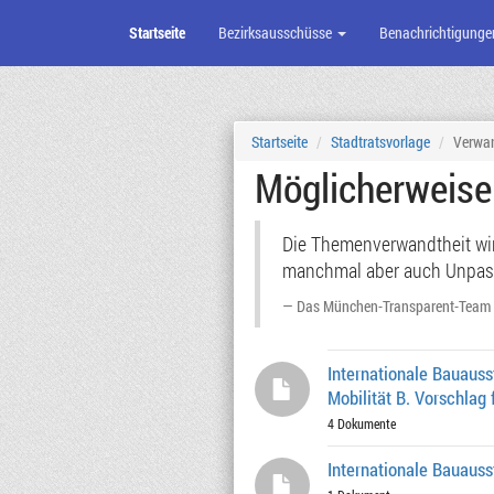
Startseite
Bezirksausschüsse
Benachrichtigunge
Zum
Seiteninhalt
Startseite
Stadtratsvorlage
Verwa
Möglicherweis
Die Themenverwandtheit wird
manchmal aber auch Unpassen
Das München-Transparent-Team
Internationale Bauaus
Mobilität B. Vorschlag
4 Dokumente
Internationale Bauauss