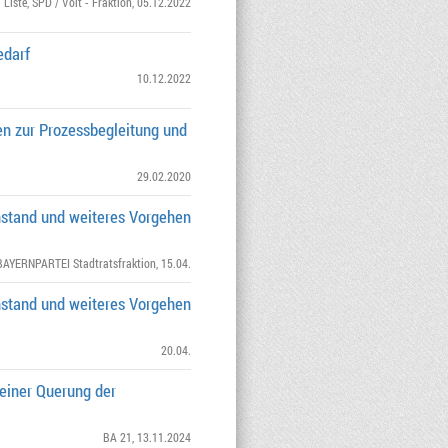
 Liste
,
SPD / Volt - Fraktion
, 05.12.2022
edarf
10.12.2022
en zur Prozessbegleitung und
29.02.2020
hstand und weiteres Vorgehen
AYERNPARTEI Stadtratsfraktion
, 15.04.
hstand und weiteres Vorgehen
20.04.
einer Querung der
BA 21
, 13.11.2024