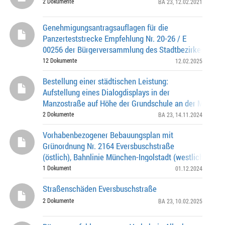
2 Dokumente
BA 23
, 12.02.2021
Genehmigungsantragsauflagen für die
Panzerteststrecke Empfehlung Nr. 20-26 / E
00256 der Bürgerversammlung des Stadtbezirkes 23 - A
Untermenzing am 26.07.2021
12 Dokumente
12.02.2025
Bestellung einer städtischen Leistung:
Aufstellung eines Dialogdisplays in der
Manzostraße auf Höhe der Grundschule an der Manzos
2 Dokumente
BA 23
, 14.11.2024
Vorhabenbezogener Bebauungsplan mit
Grünordnung Nr. 2164 Eversbuschstraße
(östlich), Bahnlinie München-Ingolstadt (westlich), Otto
Warburg-Straße (nördlich) -Hirmerei- Satzungsbeschlu
1 Dokument
01.12.2024
Straßenschäden Eversbuschstraße
2 Dokumente
BA 23
, 10.02.2025