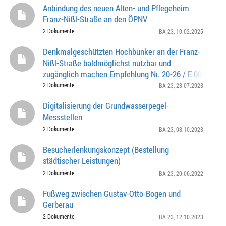
Anbindung des neuen Alten- und Pflegeheim
Franz-Nißl-Straße an den ÖPNV
2 Dokumente
BA 23
, 10.02.2025
Denkmalgeschützten Hochbunker an der Franz-
Nißl-Straße baldmöglichst nutzbar und
zugänglich machen Empfehlung Nr. 20-26 / E 00656 de
Bürgerversammlung des Stadtbezirkes 23 - Allach-
2 Dokumente
BA 23
, 23.07.2023
Untermenzing
Digitalisierung der Grundwasserpegel-
Messstellen
2 Dokumente
BA 23
, 08.10.2023
Besucherlenkungskonzept (Bestellung
städtischer Leistungen)
2 Dokumente
BA 23
, 20.06.2022
Fußweg zwischen Gustav-Otto-Bogen und
Gerberau
2 Dokumente
BA 23
, 12.10.2023