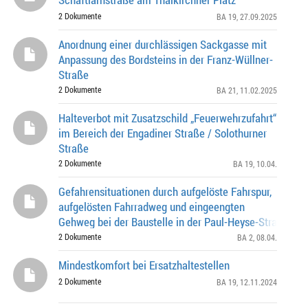
2 Dokumente
BA 19
, 27.09.2025
Anordnung einer durchlässigen Sackgasse mit
Anpassung des Bordsteins in der Franz-Wüllner-
Straße
2 Dokumente
BA 21
, 11.02.2025
Halteverbot mit Zusatzschild „Feuerwehrzufahrt“
im Bereich der Engadiner Straße / Solothurner
Straße
2 Dokumente
BA 19
, 10.04.
Gefahrensituationen durch aufgelöste Fahrspur,
aufgelösten Fahrradweg und eingeengten
Gehweg bei der Baustelle in der Paul-Heyse-Straße u
beenden
2 Dokumente
BA 2
, 08.04.
Mindestkomfort bei Ersatzhaltestellen
2 Dokumente
BA 19
, 12.11.2024