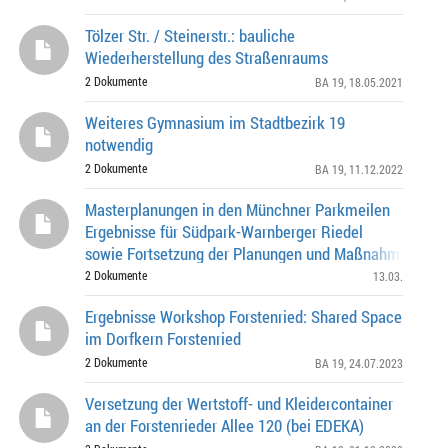
Tölzer Str. / Steinerstr.: bauliche
Wiederherstellung des Straßenraums
2 Dokumente
BA 19
, 18.05.2021
Weiteres Gymnasium im Stadtbezirk 19
notwendig
2 Dokumente
BA 19
, 11.12.2022
Masterplanungen in den Münchner Parkmeilen
Ergebnisse für Südpark-Warnberger Riedel
sowie Fortsetzung der Planungen und Maßnahmen A) D
Parkmeilen-Masterplanung B) Behandlung von Empfeh
2 Dokumente
13.03.
Ergebnisse Workshop Forstenried: Shared Space
im Dorfkern Forstenried
2 Dokumente
BA 19
, 24.07.2023
Versetzung der Wertstoff- und Kleidercontainer
an der Forstenrieder Allee 120 (bei EDEKA)