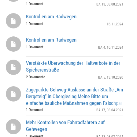
1 Dokument
BA 13
, 03.08.2021
Kontrollen am Radwegen
1 Dokument
16.11.2024
Kontrollen am Radwegen
1 Dokument
BA 4
, 16.11.2024
Verstärkte Überwachung der Haltverbote in der
Spicherenstraße
2 Dokumente
BA 5
, 13.10.2020
Zugeparkte Gehweg-Auslässe an der Straße „Am
Bergsteig“ in Obergiesing Meine Bitte um
einfache bauliche Maßnahmen gegen Falschparken -
Bürgeranliegen vom 30.11.2020 -
1 Dokument
BA 17
, 03.04.2021
Mehr Kontrollen von Fahrradfahrern auf
Gehwegen
1 Dokument
BA 13
, 08.03.2024