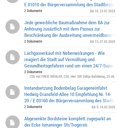
E 01010 der Bürgerversammlung des Stadtbezirks 10 –
Moosach am 08.11.2022
2 Dokumente
BA 10
, 23.07.2023
Jede gewerbliche Baumaßnahme dem BA zur
Anhörung zusäztlich mit dem Passus zur
Beschränkung der Ausbreitung unvermeidbarer Geräus
Mindestmaße vorlegen; zudem verstärkte Kontrolle der
2 Dokumente
BA 13
, 07.03.2020
Lachgasverkauf mit Nebenwirkungen - Wie
reagiert die Stadt auf Vermüllung und
Gesundheitsgefahren rund um einen 24/7-Supermarkt i
Moosach?
2 Dokumente
CSU mit FREIE WÄHLER
,
CSU
,
Herr StR Delija Balidemaj
, 25.06.
Instandsetzung Bodenbelag Garageneinfahrt
Hedwig-Dransfeld-Allee 10 Empfehlung Nr. 14-
20 / E 03160 der Bürgerversammlung des Stadtbezirkes
Neuhausen-Nymphenburg am 28.11.2019
2 Dokumente
BA 9
, 14.03.2020
Abgesenkte Bordsteine komplett zugeparkt an
der Ecke Ismaninger Str/Trogerstr.