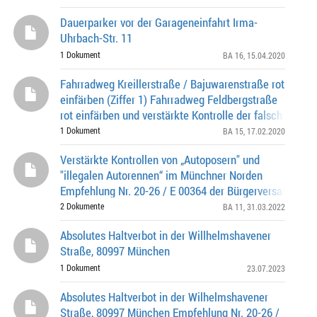
Dauerparker vor der Garageneinfahrt Irma-
Uhrbach-Str. 11
1 Dokument
BA 16
, 15.04.2020
Fahrradweg Kreillerstraße / Bajuwarenstraße rot
einfärben (Ziffer 1) Fahrradweg Feldbergstraße
rot einfärben und verstärkte Kontrolle der falsch abgest
Fahrzeuge an der Bezirkssportanlage (
1 Dokument
BA 15
, 17.02.2020
Verstärkte Kontrollen von „Autoposern" und
"illegalen Autorennen“ im Münchner Norden
Empfehlung Nr. 20-26 / E 00364 der Bürgerversammlun
Stadtbezirkes 11 – Milbertshofen-Am Hart am 06.10.2
2 Dokumente
BA 11
, 31.03.2022
Absolutes Haltverbot in der Willhelmshavener
Straße, 80997 München
1 Dokument
23.07.2023
Absolutes Haltverbot in der Wilhelmshavener
Straße, 80997 München Empfehlung Nr. 20-26 /