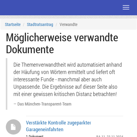
Menü
Zum
Startseite
Stadtratsantrag
Verwandte
Seiteninhalt
Möglicherweise verwandte
Dokumente
Die Themenverwandtheit wird automatisiert anhand
der Häufung von Wörtern ermittelt und liefert oft
interessante Funde - manchmal aber auch
Unpassende. Die Ergebnisse auf dieser Seite also
mit einer gewissen kritischen Distanz betrachten!
Das München-Transparent-Team
Verstärkte Kontrolle zugeparkter
Garageneinfahrten
1 Dokument
BA 11
, 23.11.2024