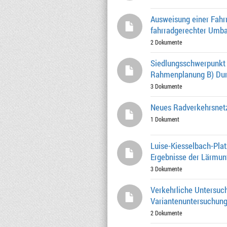
Ausweisung einer Fahr
fahrradgerechter Umba
2 Dokumente
Siedlungsschwerpunkt 
Rahmenplanung B) Durc
3 Dokumente
Neues Radverkehrsnetz
1 Dokument
Luise-Kiesselbach-Plat
Ergebnisse der Lärmun
3 Dokumente
Verkehrliche Untersuc
Variantenuntersuchung
2 Dokumente