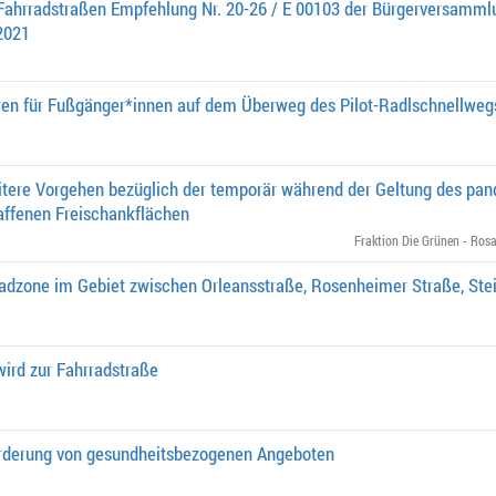
ahrradstraßen Empfehlung Nr. 20-26 / E 00103 der Bürgerversammlu
2021
ren für Fußgänger*innen auf dem Überweg des Pilot-Radlschnellweg
itere Vorgehen bezüglich der temporär während der Geltung des pa
ffenen Freischankflächen
Fraktion Die Grünen - Rosa
rradzone im Gebiet zwischen Orleansstraße, Rosenheimer Straße, Ste
ird zur Fahrradstraße
örderung von gesundheitsbezogenen Angeboten