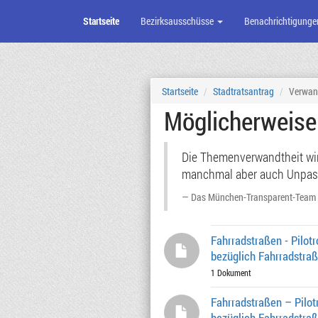
Startseite
Bezirksausschüsse
Benachrichtigunge
Zum
Seiteninhalt
Startseite
Stadtratsantrag
Verwan
Möglicherweis
Die Themenverwandtheit wird
manchmal aber auch Unpassen
Das München-Transparent-Team
Fahrradstraßen - Pilot
bezüglich Fahrradstra
1 Dokument
Fahrradstraßen – Pilot
bezüglich Fahrradstra