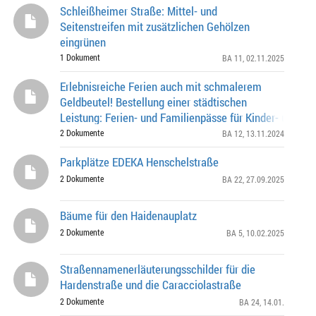
Schleißheimer Straße: Mittel- und
Seitenstreifen mit zusätzlichen Gehölzen
eingrünen
1 Dokument
BA 11
, 02.11.2025
Erlebnisreiche Ferien auch mit schmalerem
Geldbeutel! Bestellung einer städtischen
Leistung: Ferien- und Familienpässe für Kinder- und Ju
Einrichtungen im Stadtbezirk Schwabing-Freimann
2 Dokumente
BA 12
, 13.11.2024
Parkplätze EDEKA Henschelstraße
2 Dokumente
BA 22
, 27.09.2025
Bäume für den Haidenauplatz
2 Dokumente
BA 5
, 10.02.2025
Straßennamenerläuterungsschilder für die
Hardenstraße und die Caracciolastraße
2 Dokumente
BA 24
, 14.01.