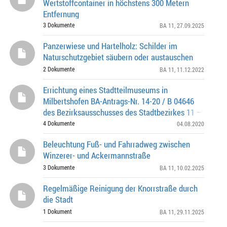
Wertstoffcontainer in höchstens 300 Metern
Entfernung
3 Dokumente
BA 11
, 27.09.2025
Panzerwiese und Hartelholz: Schilder im
Naturschutzgebiet säubern oder austauschen
2 Dokumente
BA 11
, 11.12.2022
Errichtung eines Stadtteilmuseums in
Milbertshofen BA-Antrags-Nr. 14-20 / B 04646
des Bezirksausschusses des Stadtbezirkes 11 – Milber
Am Hart vom 14.03.2018
4 Dokumente
04.08.2020
Beleuchtung Fuß- und Fahrradweg zwischen
Winzerer- und Ackermannstraße
3 Dokumente
BA 11
, 10.02.2025
Regelmäßige Reinigung der Knorrstraße durch
die Stadt
1 Dokument
BA 11
, 29.11.2025