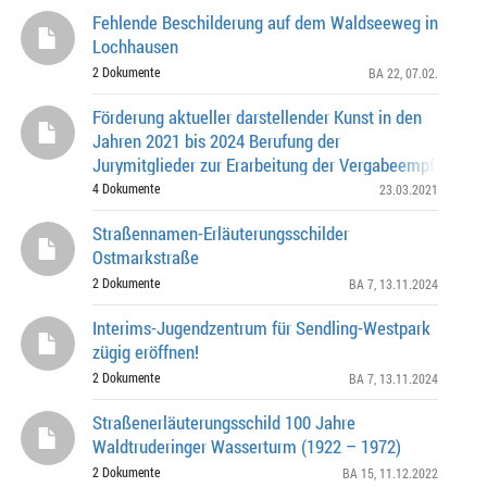
Fehlende Beschilderung auf dem Waldseeweg in
Lochhausen
2 Dokumente
BA 22
, 07.02.
Förderung aktueller darstellender Kunst in den
Jahren 2021 bis 2024 Berufung der
Jurymitglieder zur Erarbeitung der Vergabeempfehlung
den Bereichen -Freie Bühnen -Freie Theaterschaffende 
4 Dokumente
23.03.2021
Straßennamen-Erläuterungsschilder
Ostmarkstraße
2 Dokumente
BA 7
, 13.11.2024
Interims-Jugendzentrum für Sendling-Westpark
zügig eröffnen!
2 Dokumente
BA 7
, 13.11.2024
Straßenerläuterungsschild 100 Jahre
Waldtruderinger Wasserturm (1922 – 1972)
2 Dokumente
BA 15
, 11.12.2022