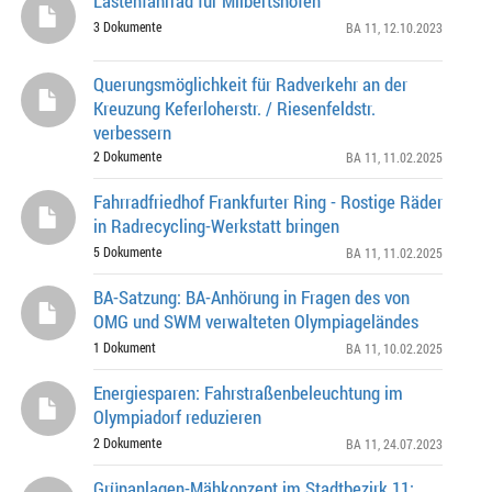
Lastenfahrrad für Milbertshofen
3 Dokumente
BA 11
, 12.10.2023
Querungsmöglichkeit für Radverkehr an der
Kreuzung Keferloherstr. / Riesenfeldstr.
verbessern
2 Dokumente
BA 11
, 11.02.2025
Fahrradfriedhof Frankfurter Ring - Rostige Räder
in Radrecycling-Werkstatt bringen
5 Dokumente
BA 11
, 11.02.2025
BA-Satzung: BA-Anhörung in Fragen des von
OMG und SWM verwalteten Olympiageländes
1 Dokument
BA 11
, 10.02.2025
Energiesparen: Fahrstraßenbeleuchtung im
Olympiadorf reduzieren
2 Dokumente
BA 11
, 24.07.2023
Grünanlagen-Mähkonzept im Stadtbezirk 11: