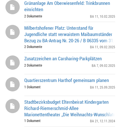
Grünanlage Am Oberwiesenfeld: Trinkbrunnen
einrichten
2 Dokumente
BA 11
, 10.02.2025
Milbertshofener Platz: Unterstand für
Jugendliche statt verwaistem Maibaumständer
Bezug zu BA-Antrag Nr. 20-26 / B 06335 vom 31.01.202
2 Dokumente
BA 11
, 09.02.2025
Zusatzzeichen an Carsharing-Parkplätzen
2 Dokumente
BA 7
, 09.02.2025
Quartierszentrum Harthof gemeinsam planen
1 Dokument
BA 11
, 25.09.2025
Stadtbezirksbudget Elternbeirat Kindergarten
Richard-Riemerschmid-Allee
Marionettentheater „Die Weihnachts-Wunschlaterne“ 
27.11.2024 450,00 Euro, Az.: 0262.0-21-0468
1 Dokument
BA 21
, 12.11.2024