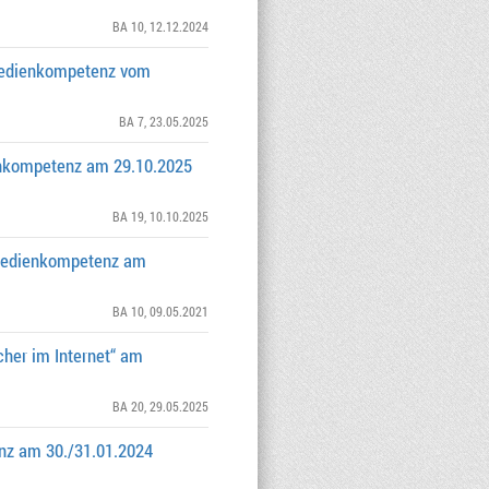
BA 10
, 12.12.2024
 Medienkompetenz vom
BA 7
, 23.05.2025
ienkompetenz am 29.10.2025
BA 19
, 10.10.2025
 Medienkompetenz am
BA 10
, 09.05.2021
cher im Internet“ am
BA 20
, 29.05.2025
nz am 30./31.01.2024