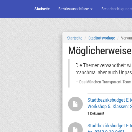
Startseite
Bezirksausschüsse
Benachrichtigunge
Zum
Seiteninhalt
Startseite
Stadtratsvorlage
Verwa
Möglicherweis
Die Themenverwandtheit wird
manchmal aber auch Unpassen
Das München-Transparent-Team
Stadtbezirksbudget El
Workshop 5. Klassen: S
1 Dokument
Stadtbezirksbudget E
Az. 0262.0-10-0401