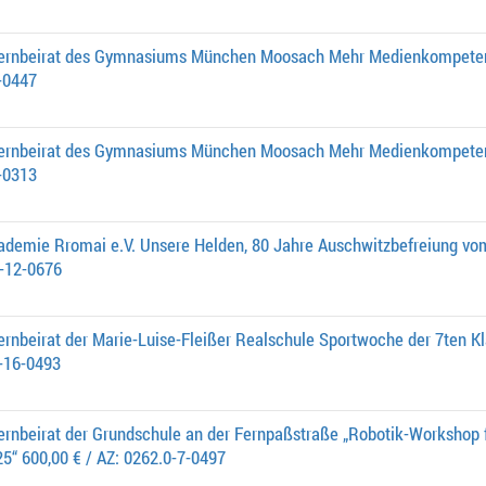
lternbeirat des Gymnasiums München Moosach Mehr Medienkompeten
-0447
lternbeirat des Gymnasiums München Moosach Mehr Medienkompeten
-0313
ademie Rromai e.V. Unsere Helden, 80 Jahre Auschwitzbefreiung vom
0-12-0676
ernbeirat der Marie-Luise-Fleißer Realschule Sportwoche der 7ten K
0-16-0493
ernbeirat der Grundschule an der Fernpaßstraße „Robotik-Workshop 
5“ 600,00 € / AZ: 0262.0-7-0497