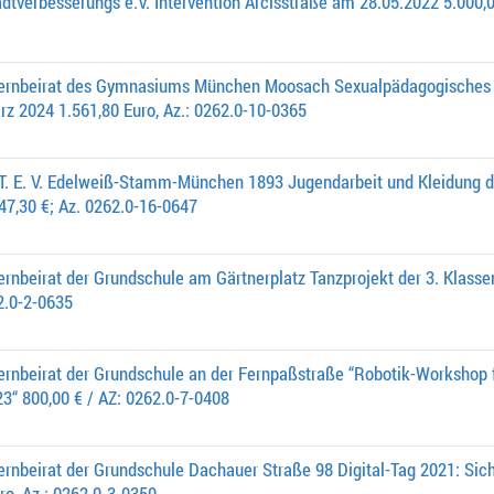
dtverbesserungs e.V. Intervention Arcisstraße am 28.05.2022 5.000,0
ternbeirat des Gymnasiums München Moosach Sexualpädagogisches M
z 2024 1.561,80 Euro, Az.: 0262.0-10-0365
 T. E. V. Edelweiß-Stamm-München 1893 Jugendarbeit und Kleidung 
347,30 €; Az. 0262.0-16-0647
ernbeirat der Grundschule am Gärtnerplatz Tanzprojekt der 3. Klasse
62.0-2-0635
ernbeirat der Grundschule an der Fernpaßstraße “Robotik-Workshop f
3“ 800,00 € / AZ: 0262.0-7-0408
ernbeirat der Grundschule Dachauer Straße 98 Digital-Tag 2021: Sic
ro, Az.: 0262.0-3-0350