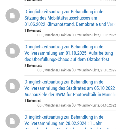
Dringlichkeitsantrag zur Behandlung in der
Sitzung des Mobilitätsausschusses am
01.06.2022 Klimanotstand, Demokratie und Verkehrsw
ernst nehmen – BMW-Autobahn nicht auf die Schnelle 
1 Dokument
ÖDP/Münchner
,
Fraktion ÖDP/München-Liste
, 01.06.2022
Dringlichkeitsantrag zur Behandlung in der
Vollversammlung am 01.10.2025: Aufarbeitung
des Überfüllungs-Chaos auf dem Oktoberfest
2 Dokumente
ÖDP/Münchner
,
Fraktion ÖDP/München-Liste
, 21.10.2025
Dringlichkeitsantrag zur Behandlung in der
Vollversammlung des Stadtrates am 05.10.2022
Ausbauziele der SWM für Photovoltaik in München
verzehnfachen!
1 Dokument
ÖDP/Münchner
,
Fraktion ÖDP/München-Liste
, 04.10.2022
Dringlichkeitsantrag zur Behandlung in der
Vollversammlung am 28.02.2024 : 1 Jahr