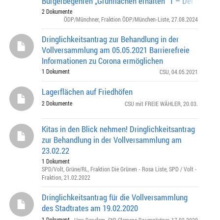
Bürgerbegehren „Grünflächen erhalten“ 1 – Der Stadtra
bekennt sich weiterhin zu den Zielen!
2 Dokumente
ÖDP/Münchner
,
Fraktion ÖDP/München-Liste
, 27.08.2024
Dringlichkeitsantrag zur Behandlung in der
Vollversammlung am 05.05.2021 Barrierefreie
Informationen zu Corona ermöglichen
1 Dokument
CSU
, 04.05.2021
Lagerflächen auf Friedhöfen
2 Dokumente
CSU mit FREIE WÄHLER
, 20.03.
Kitas in den Blick nehmen! Dringlichkeitsantrag
zur Behandlung in der Vollversammlung am
23.02.22
1 Dokument
SPD/Volt
,
Grüne/RL
,
Fraktion Die Grünen - Rosa Liste
,
SPD / Volt -
Fraktion
, 21.02.2022
Dringlichkeitsantrag für die Vollversammlung
des Stadtrates am 19.02.2020
1 Dokument