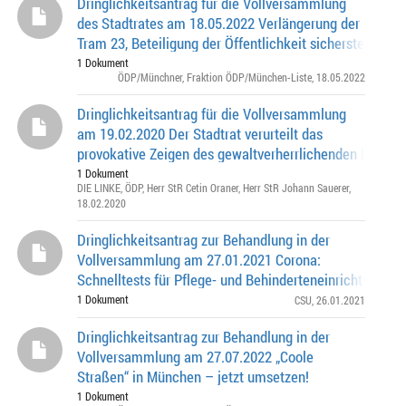
Dringlichkeitsantrag für die Vollversammlung
des Stadtrates am 18.05.2022 Verlängerung der
Tram 23, Beteiligung der Öffentlichkeit sicherstellen
1 Dokument
ÖDP/Münchner
,
Fraktion ÖDP/München-Liste
, 18.05.2022
Dringlichkeitsantrag für die Vollversammlung
am 19.02.2020 Der Stadtrat verurteilt das
provokative Zeigen des gewaltverherrlichenden Plakat
des Neonazi Heinz Meyer auf dem Marien
1 Dokument
DIE LINKE
,
ÖDP
,
Herr StR Cetin Oraner
,
Herr StR Johann Sauerer
,
18.02.2020
Dringlichkeitsantrag zur Behandlung in der
Vollversammlung am 27.01.2021 Corona:
Schnelltests für Pflege- und Behinderteneinrichtungen
1 Dokument
CSU
, 26.01.2021
Dringlichkeitsantrag zur Behandlung in der
Vollversammlung am 27.07.2022 „Coole
Straßen“ in München – jetzt umsetzen!
1 Dokument