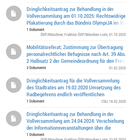
Dringlichkeitsantrag zur Behandlung in der
Vollversammlung am 01.10.2025: Rechtswidrige
Plakatierung durch das Bündnis OlympiJA im Vorfeld d
Bürgerentscheids am 26.10.2025 entfernen!
1 Dokument
ÖDP/Münchner
,
Fraktion ÖDP/München-Liste
, 01.10.2025
Mobilitätsreferat; Zustimmung zur Übertragung
personalrechtlicher Befugnisse nach Art. 39 Abs.
2 Halbsatz 2 der Gemeindeordnung für den Freistaat B
(GO)
3 Dokumente
01.02.2025
Dringlichkeitsantrag für die Vollversammlung
des Stadtrates am 19.02.2020 Umsetzung des
Radbegehrens endlich veröffentlichen
1 Dokument
CSU
, 18.02.2020
Dringlichkeitsantrag zur Behandlung in der
Vollversammlung am 24.04.2024: Verschiebung
der Informationsveranstaltungen über die
Entwicklungsmöglichkeiten in Feldmoching-Ludwigsfeld
1 Dokument
ÖDP/Münchner
,
Fraktion ÖDP/München-Liste
, 23.04.2024