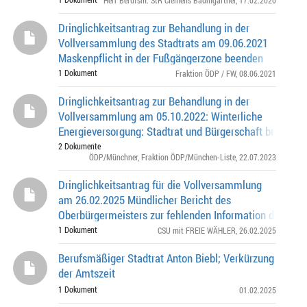
Herr Berufsm. StR Clemens Baumgärtner
, 17.02.2020
Dringlichkeitsantrag zur Behandlung in der
Vollversammlung des Stadtrats am 09.06.2021
Maskenpflicht in der Fußgängerzone beenden
1 Dokument
Fraktion ÖDP / FW
, 08.06.2021
Dringlichkeitsantrag zur Behandlung in der
Vollversammlung am 05.10.2022: Winterliche
Energieversorgung: Stadtrat und Bürgerschaft brauche
Informationen vom Stab für außergewöhnliche Ereign
2 Dokumente
ÖDP/Münchner
,
Fraktion ÖDP/München-Liste
, 22.07.2023
Dringlichkeitsantrag für die Vollversammlung
am 26.02.2025 Mündlicher Bericht des
Oberbürgermeisters zur fehlenden Information des Stad
über das seit November 2024 anhängige Konkurrentenk
1 Dokument
CSU mit FREIE WÄHLER
, 26.02.2025
Berufsmäßiger Stadtrat Anton Biebl; Verkürzung
der Amtszeit
1 Dokument
01.02.2025