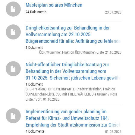
Masterplan solares München
24 Dokumente
23.07.2023
Dringlichkeitsantrag zur Behandlung in der
Vollversammlung am 22.10.2025:
Bürgerentscheid für alle: Aufklärung zu fehlenden Unte
Unterkünften!
1 Dokument
ÖDP/Münchner
,
Fraktion ÖDP/München-Liste
, 21.10.2025
Nicht-öffentlicher Dringlichkeitsantrag zur
Behandlung in der Vollversammlung vom
01.10.2025: Sicherheit jüdischen Lebens gewährleisten
1 Dokument
SPD-Fraktion
,
FDP BAYERNPARTEI Stadtratsfraktion
,
Fraktion
ÖDP/München-Liste
,
CSU mit FREIE WÄHLER
,
Die Grünen / Rosa
Liste / Volt
, 01.10.2025
Implementierung von gender planning im
Referat für Klima- und Umweltschutz 194.
Empfehlung der Stadtratskommission zur Gleichstellun
Frauen vom 22.02.2024
4 Dokumente
01.02.2025