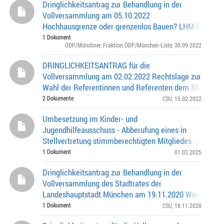
Dringlichkeitsantrag zur Behandlung in der
Vollversammlung am 05.10.2022
Hochhausgrenze oder grenzenlos Bauen? LHM holt ein
Rechtsgutachten zur Zulässigkeit einer für die ganze S
1 Dokument
ÖDP/Münchner
,
Fraktion ÖDP/München-Liste
, 30.09.2022
verbindlich
DRINGLICHKEITSANTRAG für die
Vollversammlung am 02.02.2022 Rechtslage zur
Wahl der Referentinnen und Referenten dem Stadtrat v
Wahl transparent darstellen!
2 Dokumente
CSU
, 15.02.2022
Umbesetzung im Kinder- und
Jugendhilfeausschuss - Abberufung eines in
Stellvertretung stimmberechtigten Mitgliedes - Wahl ei
Stellvertretung stimmberechtigten Mitgliedes
1 Dokument
01.02.2025
Dringlichkeitsantrag zur Behandlung in der
Vollversammlung des Stadtrates der
Landeshauptstadt München am 19.11.2020 Werden in
die Covid-positiven Menschen vom RGU rechtzeitig bzw
1 Dokument
CSU
, 18.11.2020