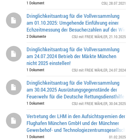
1 Dokument
CSU
, 28.07.2021
Dringlichkeitsantrag für die Vollversammlung
am 01.10.2025: Umgehende Einführung einer
Echzeitmessung der Besucherzahlen auf der Wiesn
2 Dokumente
CSU mit FREIE WÄHLER
, 21.10.2025
Dringlichkeitsantrag für die Vollversammlung
am 24.07.2024 Betrieb der Märkte München
nicht 2025 einstellen!
1 Dokument
CSU mit FREIE WÄHLER
, 24.07.2024
Dringlichkeitsantrag für die Vollversammlung
am 30.04.2025 Ausrüstungsgegenstände der
Feuerwehr für die Deutsche Rettungsdiensthilfe e. V.
1 Dokument
CSU mit FREIE WÄHLER
, 30.04.2025
Vertretung der LHM in den Aufsichtsgremien der
Flughafen München GmbH und der Münchner
Gewerbehof- und Technologiezentrumsgesellschaft mb
Vertretung der LHM in Gesellschafterversammlung und
1 Dokument
01.02.2025