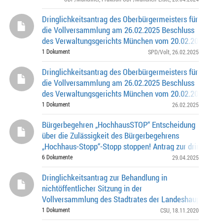
Mehrzw
Dringlichkeitsantrag des Oberbürgermeisters für
die Vollversammlung am 26.02.2025 Beschluss
des Verwaltungsgerichts München vom 20.02.2025, Az.
24.6758, Leitung Kulturreferat Entscheidung üb
1 Dokument
SPD/Volt
, 26.02.2025
Dringlichkeitsantrag des Oberbürgermeisters für
die Vollversammlung am 26.02.2025 Beschluss
des Verwaltungsgerichts München vom 20.02.2025, Az.
24.6758, Leitung Kulturreferat Entscheidung
1 Dokument
26.02.2025
Bürgerbegehren „HochhausSTOP“ Entscheidung
über die Zulässigkeit des Bürgerbegehrens
„Hochhaus-Stopp“-Stopp stoppen! Antrag zur dringliche
Behandlung in der Vollversammlung am 30.04.2025 Ant
6 Dokumente
29.04.2025
Dringlichkeitsantrag zur Behandlung in
nichtöffentlicher Sitzung in der
Vollversammlung des Stadtrates der Landeshauptstadt
München am 19.11.2020 Cyberattacke auf die IT der 
1 Dokument
CSU
, 18.11.2020
GmbH