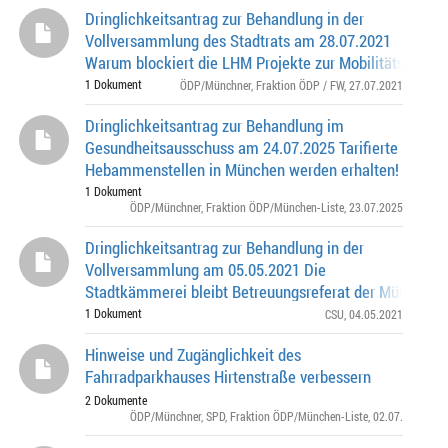
Dringlichkeitsantrag zur Behandlung in der
Vollversammlung des Stadtrats am 28.07.2021
Warum blockiert die LHM Projekte zur Mobilitätswende
1 Dokument
ÖDP/Münchner
,
Fraktion ÖDP / FW
, 27.07.2021
Dringlichkeitsantrag zur Behandlung im
Gesundheitsausschuss am 24.07.2025 Tarifierte
Hebammenstellen in München werden erhalten!
1 Dokument
ÖDP/Münchner
,
Fraktion ÖDP/München-Liste
, 23.07.2025
Dringlichkeitsantrag zur Behandlung in der
Vollversammlung am 05.05.2021 Die
Stadtkämmerei bleibt Betreuungsreferat der München K
gGmbH, um deren Zukunft zu sichern und sie vor der In
1 Dokument
CSU
, 04.05.2021
Hinweise und Zugänglichkeit des
Fahrradparkhauses Hirtenstraße verbessern
2 Dokumente
ÖDP/Münchner
,
SPD
,
Fraktion ÖDP/München-Liste
, 02.07.