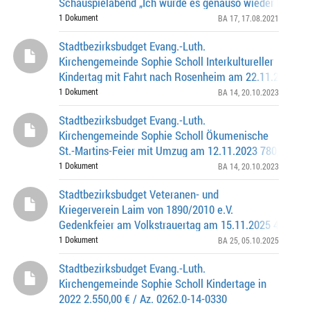
Schauspielabend „Ich würde es genauso wieder mache
11.06.2021 300,00€; Az. 0262.0-17-0300
1 Dokument
BA 17
, 17.08.2021
Stadtbezirksbudget Evang.-Luth.
Kirchengemeinde Sophie Scholl Interkultureller
Kindertag mit Fahrt nach Rosenheim am 22.11.2023 78
AZ 0262.0-14-0382
1 Dokument
BA 14
, 20.10.2023
Stadtbezirksbudget Evang.-Luth.
Kirchengemeinde Sophie Scholl Ökumenische
St.-Martins-Feier mit Umzug am 12.11.2023 780,00 € /
0262.0-14-0380
1 Dokument
BA 14
, 20.10.2023
Stadtbezirksbudget Veteranen- und
Kriegerverein Laim von 1890/2010 e.V.
Gedenkfeier am Volkstrauertag am 15.11.2025 425,00 Eu
0262.0-25-0381
1 Dokument
BA 25
, 05.10.2025
Stadtbezirksbudget Evang.-Luth.
Kirchengemeinde Sophie Scholl Kindertage in
2022 2.550,00 € / Az. 0262.0-14-0330