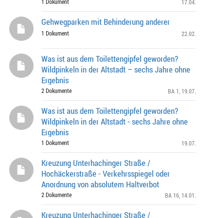
beide Richtungen
1 Dokument
17.04.
Gehwegparken mit Behinderung anderer
1 Dokument
22.02.
Was ist aus dem Toilettengipfel geworden?
Wildpinkeln in der Altstadt – sechs Jahre ohne
Ergebnis
2 Dokumente
BA 1
, 19.07.
Was ist aus dem Toilettengipfel geworden?
Wildpinkeln in der Altstadt - sechs Jahre ohne
Ergebnis
1 Dokument
19.07.
Kreuzung Unterhachinger Straße /
Hochäckerstraße - Verkehrsspiegel oder
Anordnung von absolutem Haltverbot
2 Dokumente
BA 16
, 14.01.
Kreuzung Unterhachinger Straße /