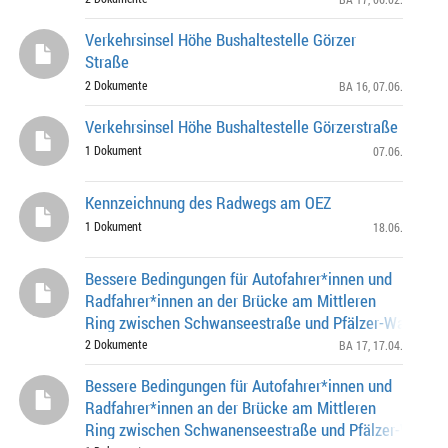
Verkehrsinsel Höhe Bushaltestelle Görzer
Straße
2 Dokumente
BA 16
, 07.06.
Verkehrsinsel Höhe Bushaltestelle Görzerstraße
1 Dokument
07.06.
Kennzeichnung des Radwegs am OEZ
1 Dokument
18.06.
Bessere Bedingungen für Autofahrer*innen und
Radfahrer*innen an der Brücke am Mittleren
Ring zwischen Schwanseestraße und Pfälzer-Wald-Stra
beide Richtungen
2 Dokumente
BA 17
, 17.04.
Bessere Bedingungen für Autofahrer*innen und
Radfahrer*innen an der Brücke am Mittleren
Ring zwischen Schwanenseestraße und Pfälzer-Wald-S