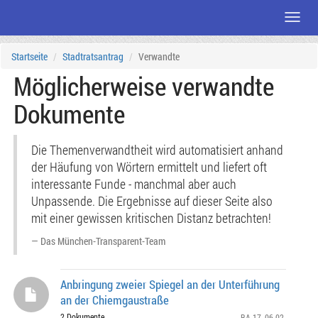
Menü
Zum
Startseite
Stadtratsantrag
Verwandte
Seiteninhalt
Möglicherweise verwandte
Dokumente
Die Themenverwandtheit wird automatisiert anhand
der Häufung von Wörtern ermittelt und liefert oft
interessante Funde - manchmal aber auch
Unpassende. Die Ergebnisse auf dieser Seite also
mit einer gewissen kritischen Distanz betrachten!
Das München-Transparent-Team
Anbringung zweier Spiegel an der Unterführung
an der Chiemgaustraße
2 Dokumente
BA 17
, 06.02.