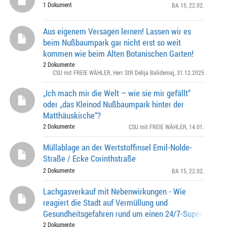
1 Dokument
BA 15
, 22.02.
Aus eigenem Versagen lernen! Lassen wir es
beim Nußbaumpark gar nicht erst so weit
kommen wie beim Alten Botanischen Garten!
2 Dokumente
CSU mit FREIE WÄHLER
,
Herr StR Delija Balidemaj
, 31.12.2025
„Ich mach mir die Welt – wie sie mir gefällt“
oder „das Kleinod Nußbaumpark hinter der
Matthäuskirche“?
2 Dokumente
CSU mit FREIE WÄHLER
, 14.01.
Müllablage an der Wertstoffinsel Emil-Nolde-
Straße / Ecke Corinthstraße
2 Dokumente
BA 15
, 22.02.
Lachgasverkauf mit Nebenwirkungen - Wie
reagiert die Stadt auf Vermüllung und
Gesundheitsgefahren rund um einen 24/7-Supermarkt i
Moosach?
2 Dokumente