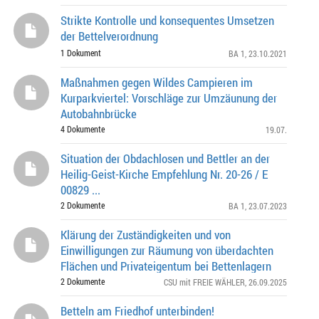
Strikte Kontrolle und konsequentes Umsetzen
der Bettelverordnung
1 Dokument
BA 1
, 23.10.2021
Maßnahmen gegen Wildes Campieren im
Kurparkviertel: Vorschläge zur Umzäunung der
Autobahnbrücke
Pfundmayerstraße/Senftenauerweg
4 Dokumente
19.07.
Situation der Obdachlosen und Bettler an der
Heilig-Geist-Kirche Empfehlung Nr. 20-26 / E
00829 ...
2 Dokumente
BA 1
, 23.07.2023
Klärung der Zuständigkeiten und von
Einwilligungen zur Räumung von überdachten
Flächen und Privateigentum bei Bettenlagern
2 Dokumente
CSU mit FREIE WÄHLER
, 26.09.2025
Betteln am Friedhof unterbinden!