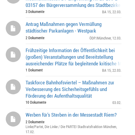
03157 der Bürgerversammlung des Stadtbezirkes 15 -
Trudering-Riem vom 13.11.2025
3 Dokumente
BA 15
, 22.03.
Antrag Maßnahmen gegen Vermüllung
städtischer Parkanlagen - Westpark
2 Dokumente
ÖDP/Münchner
, 12.03.
Frühzeitige Information der Öffentlichkeit bei
(großen) Veranstaltungen und Bereitstellung
ausreichender Plätze für begleitende kritische Meinun
1 Dokument
BA 15
, 22.03.
Taskforce Bahnhofsviertel – Maßnahmen zur
Verbesserung des Sicherheitsgefühls und
Förderung der Aufenthaltsqualität
10 Dokumente
03.02.
Werben für’s Sterben in der Messestadt Riem?
2 Dokumente
Linke/Partei
,
Die Linke / Die PARTEI Stadtratsfraktion München
,
17.02.