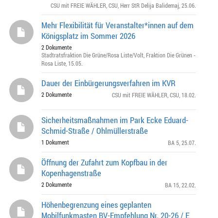
CSU mit FREIE WÄHLER
,
CSU
,
Herr StR Delija Balidemaj
, 25.06.
Mehr Flexibilität für Veranstalter*innen auf dem
Königsplatz im Sommer 2026
2 Dokumente
Stadtratsfraktion Die Grüne/Rosa Liste/Volt
,
Fraktion Die Grünen -
Rosa Liste
, 15.05.
Dauer der Einbürgerungsverfahren im KVR
2 Dokumente
CSU mit FREIE WÄHLER
,
CSU
, 18.02.
Sicherheitsmaßnahmen im Park Ecke Eduard-
Schmid-Straße / Ohlmüllerstraße
1 Dokument
BA 5
, 25.07.
Öffnung der Zufahrt zum Kopfbau in der
Kopenhagenstraße
2 Dokumente
BA 15
, 22.02.
Höhenbegrenzung eines geplanten
Mobilfunkmasten BV-Empfehlung Nr. 20-26 / E