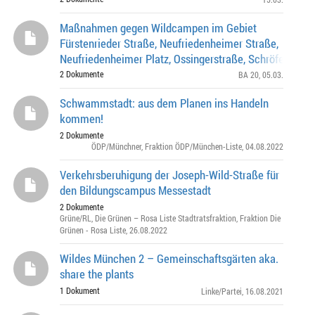
Maßnahmen gegen Wildcampen im Gebiet
Fürstenrieder Straße, Neufriedenheimer Straße,
Neufriedenheimer Platz, Ossingerstraße, Schröfelholfst
Maenherstraße, Hertlstraße, Pirmaterstraße, Kurpark
2 Dokumente
BA 20
, 05.03.
Schwammstadt: aus dem Planen ins Handeln
kommen!
2 Dokumente
ÖDP/Münchner
,
Fraktion ÖDP/München-Liste
, 04.08.2022
Verkehrsberuhigung der Joseph-Wild-Straße für
den Bildungscampus Messestadt
2 Dokumente
Grüne/RL
,
Die Grünen – Rosa Liste Stadtratsfraktion
,
Fraktion Die
Grünen - Rosa Liste
, 26.08.2022
Wildes München 2 – Gemeinschaftsgärten aka.
share the plants
1 Dokument
Linke/Partei
, 16.08.2021