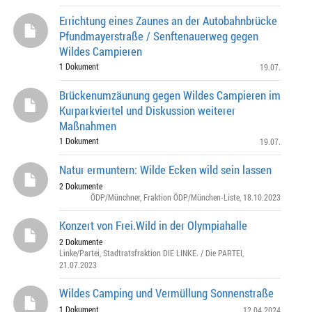
Errichtung eines Zaunes an der Autobahnbrücke
Pfundmayerstraße / Senftenauerweg gegen
Wildes Campieren
1 Dokument
19.07.
Brückenumzäunung gegen Wildes Campieren im
Kurparkviertel und Diskussion weiterer
Maßnahmen
1 Dokument
19.07.
Natur ermuntern: Wilde Ecken wild sein lassen
2 Dokumente
ÖDP/Münchner
,
Fraktion ÖDP/München-Liste
, 18.10.2023
Konzert von Frei.Wild in der Olympiahalle
2 Dokumente
Linke/Partei
,
Stadtratsfraktion DIE LINKE. / Die PARTEI
,
21.07.2023
Wildes Camping und Vermüllung Sonnenstraße
1 Dokument
12.04.2024