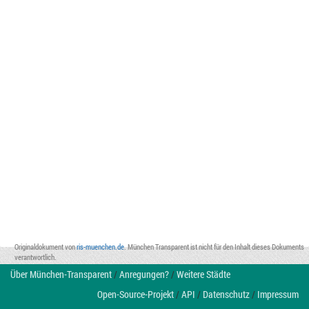
Originaldokument von
ris-muenchen.de
. München Transparent ist nicht für den Inhalt dieses Dokuments
verantwortlich.
Über München-Transparent
/
Anregungen?
/
Weitere Städte
Open-Source-Projekt
/
API
/
Datenschutz
/
Impressum