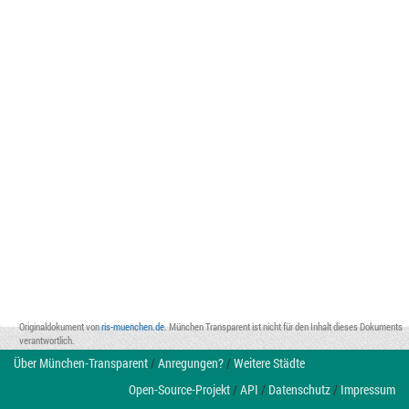
Originaldokument von
ris-muenchen.de
. München Transparent ist nicht für den Inhalt dieses Dokuments
verantwortlich.
Über München-Transparent
/
Anregungen?
/
Weitere Städte
Open-Source-Projekt
/
API
/
Datenschutz
/
Impressum