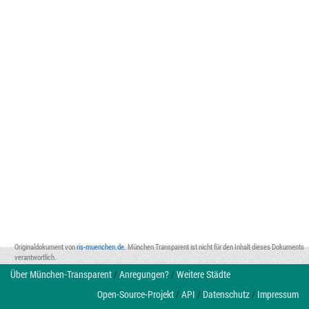
Originaldokument von
ris-muenchen.de
. München Transparent ist nicht für den Inhalt dieses Dokuments
verantwortlich.
Über München-Transparent
/
Anregungen?
/
Weitere Städte
Open-Source-Projekt
/
API
/
Datenschutz
/
Impressum