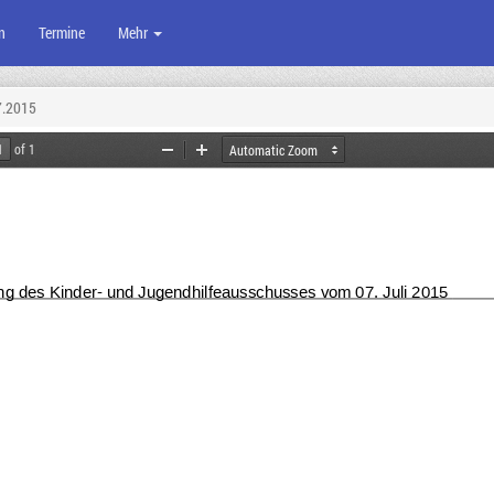
n
Termine
Mehr
7.2015
of 1
Zoom
Zoom
Out
In
ung des Kinder- und Jugendhilfeausschusses vom 07. Juli 2015 