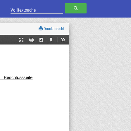
SUCHEN
Druckansicht
Current
Presentation
Print
Download
Tools
View
Mode
Beschlussseite