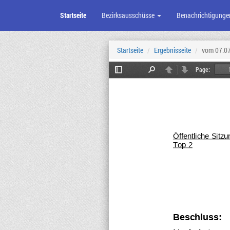
Startseite
Bezirksausschüsse
Benachrichtigunge
Zum
Seiteninhalt
Startseite
Ergebnisseite
vom 07.0
Page:
Toggle
Find
Previous
Next
Sidebar
Öffentliche Sitz
Top 2
Beschluss: